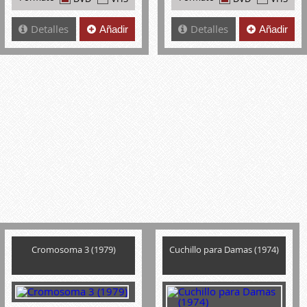
Detalles
Detalles
Añadir
Añadir
Cromosoma 3 (1979)
Cuchillo para Damas (1974)