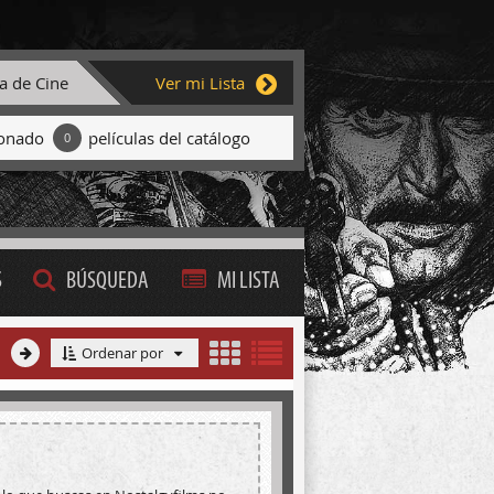
ta de Cine
Ver mi Lista
ionado
películas del catálogo
0
S
BÚSQUEDA
MI LISTA
Ordenar por