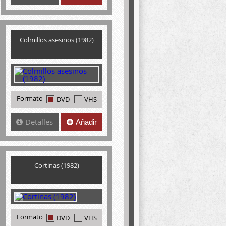
Colmillos asesinos (1982)
Formato
DVD
VHS
Detalles
Añadir
Cortinas (1982)
Formato
DVD
VHS