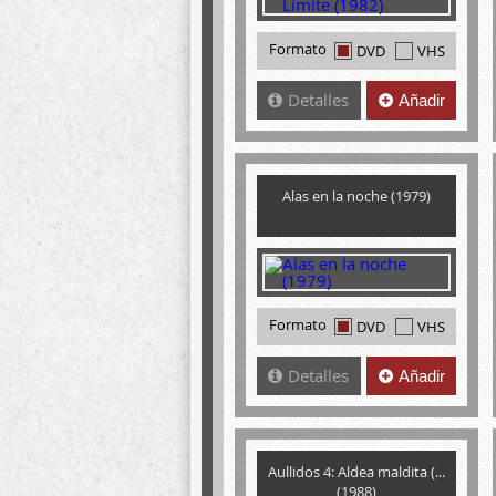
Formato
DVD
VHS
Detalles
Añadir
Alas en la noche (1979)
Formato
DVD
VHS
Detalles
Añadir
Aullidos 4: Aldea maldita (...
(1988)