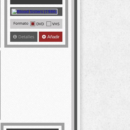
Formato
DVD
VHS
Detalles
Añadir