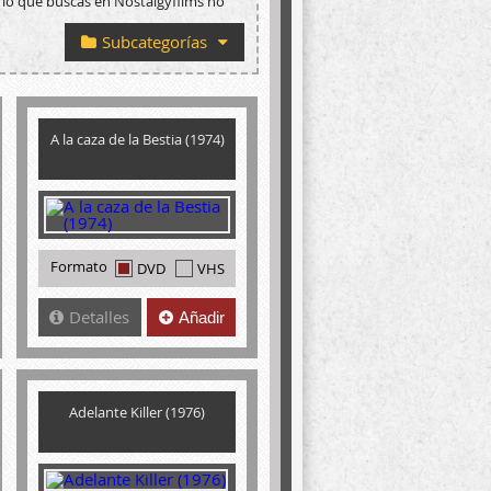
 lo que buscas en Nostalgyfilms no
Subcategorías
A la caza de la Bestia (1974)
Formato
DVD
VHS
Detalles
Añadir
Adelante Killer (1976)