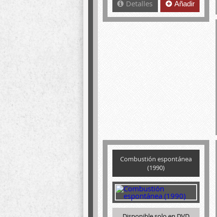
Detalles
Añadir
Combustión espontánea
(1990)
Disponible solo en DVD