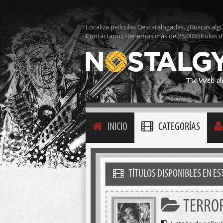
Localiza películas Descatalogadas. ¿Buscas alg
Contáctanos -Tenemos más de 25.000 títulos d
INICIO
CATEGORÍAS
TÍTULOS DISPONIBLES EN E
TERROR