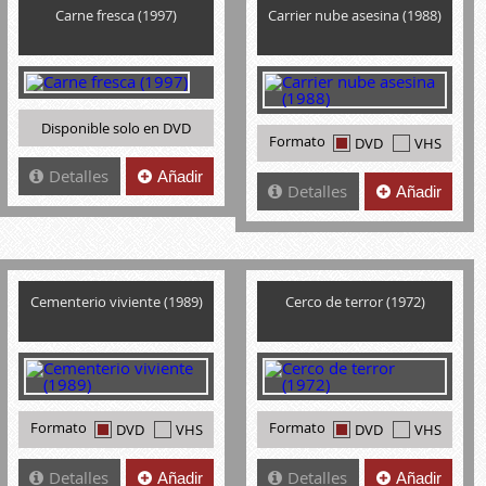
Carne fresca (1997)
Carrier nube asesina (1988)
Disponible solo en DVD
Formato
DVD
VHS
Detalles
Añadir
Detalles
Añadir
Cementerio viviente (1989)
Cerco de terror (1972)
Formato
Formato
DVD
VHS
DVD
VHS
Detalles
Detalles
Añadir
Añadir