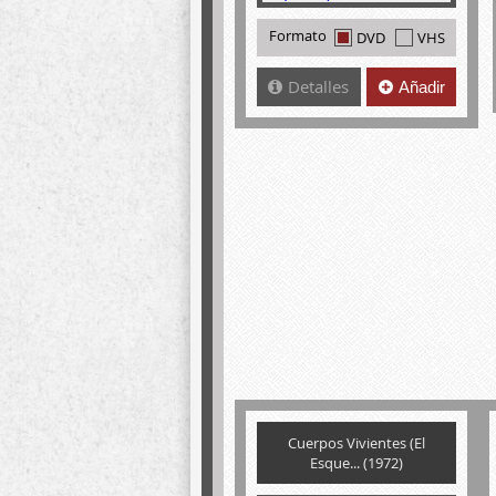
Formato
DVD
VHS
Detalles
Añadir
Cuerpos Vivientes (El
Esque... (1972)