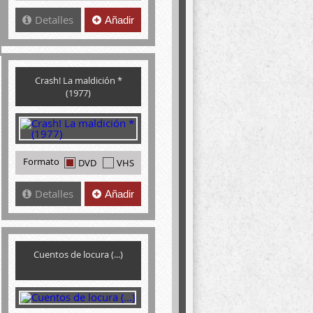
Detalles
Añadir
Crash! La maldición *
(1977)
Formato
DVD
VHS
Detalles
Añadir
Cuentos de locura (...)