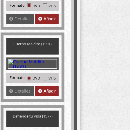
Formato
DVD
VHS
Detalles
Añadir
Cuerpo Maldito (1991)
Formato
DVD
VHS
Detalles
Añadir
Defiende tu vida (1977)