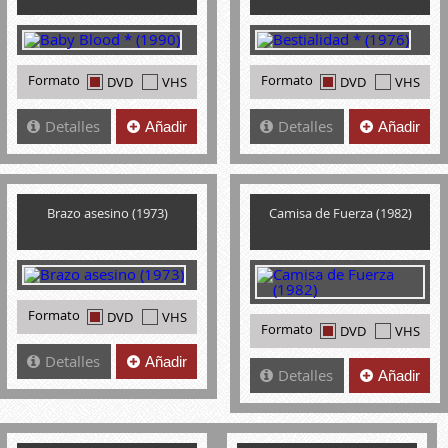
Formato
Formato
DVD
VHS
DVD
VHS
Detalles
Detalles
Añadir
Añadir
Brazo asesino (1973)
Camisa de Fuerza (1982)
Formato
DVD
VHS
Formato
DVD
VHS
Detalles
Añadir
Detalles
Añadir