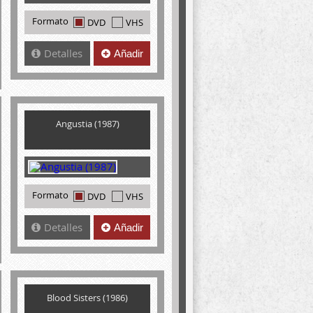
Formato
DVD
VHS
Detalles
Añadir
Angustia (1987)
Formato
DVD
VHS
Detalles
Añadir
Blood Sisters (1986)