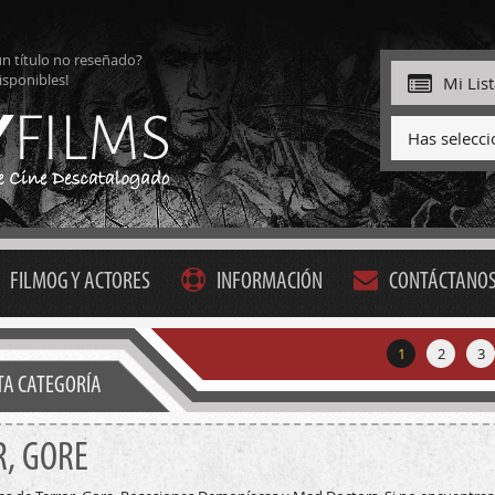
ún título no reseñado?
isponibles!
Mi Lis
Has selecc
FILMOG Y ACTORES
INFORMACIÓN
CONTÁCTANO
1
2
3
STA CATEGORÍA
, GORE