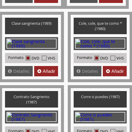
Clase sangrienta (1989)
Cole, cole, que te como *
(1980)
Formato
Formato
DVD
VHS
DVD
VHS
Detalles
Detalles
Añadir
Añadir
Contrato Sangriento
Corre si puedes (1987)
(1987)
Formato
Formato
DVD
VHS
DVD
VHS