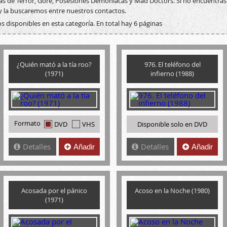
las de Terror, Gore, Posesiones Demoníacas y Mad Doctors. Si no encuentras
y la buscaremos entre nuestros contactos.
s disponibles en esta categoría. En total hay 6 páginas
¿Quién mató a la tía roo?
976. El teléfono del
(1971)
infierno (1988)
Formato
DVD
VHS
Disponible solo en DVD
Detalles
Detalles
Añadir
Añadir
Acosada por el pánico
Acoso en la Noche (1980)
(1971)