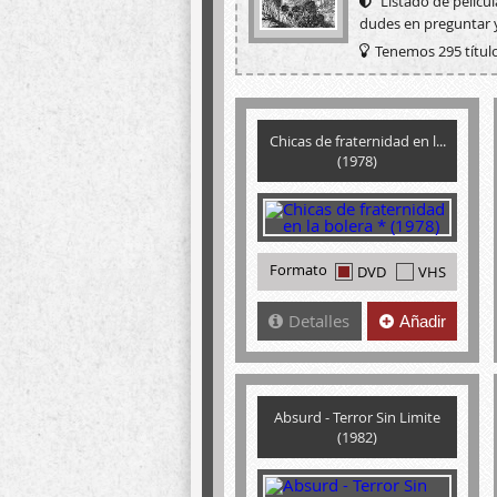
Listado de pelícu
dudes en preguntar 
Tenemos 295 título
Chicas de fraternidad en l...
(1978)
Formato
DVD
VHS
Detalles
Añadir
Absurd - Terror Sin Limite
(1982)