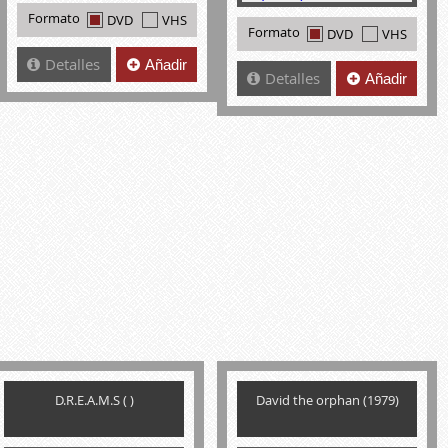
Formato
DVD
VHS
Formato
DVD
VHS
Detalles
Añadir
Detalles
Añadir
D.R.E.A.M.S ( )
David the orphan (1979)