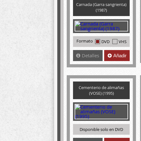
Carnada (Garra sangrienta)
(1987)
Formato
DVD
VHS
Detalles
Añadir
Cementerio de alimañas
(VOSE) (1995)
Disponible solo en DVD