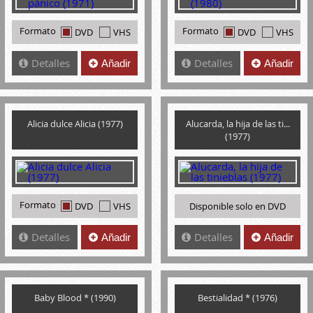
Formato
Formato
DVD
VHS
DVD
VHS
Detalles
Detalles
Añadir
Añadir
Alicia dulce Alicia (1977)
Alucarda, la hija de las ti...
(1977)
Formato
DVD
VHS
Disponible solo en DVD
Detalles
Detalles
Añadir
Añadir
Baby Blood * (1990)
Bestialidad * (1976)