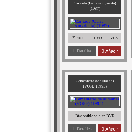
Carnada (Garra sangrienta)
(1987)
Formato
DVD
VHS
Detalles
Añadir
Cementerio de alimañas
(VOSE) (1995)
Disponible solo en DVD
Detalles
Añadir