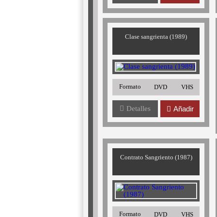
Clase sangrienta (1989)
Formato
DVD
VHS
Detalles
Añadir
Contrato Sangriento (1987)
Formato
DVD
VHS