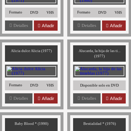
Formato
Formato
DVD
VHS
DVD
VHS
Detalles
Añadir
Detalles
Añadir
Alicia dulce Alicia (1977)
Alucarda, la hija de las ti...
(1977)
Formato
DVD
VHS
Disponible solo en DVD
Detalles
Añadir
Detalles
Añadir
Baby Blood * (1990)
Bestialidad * (1976)