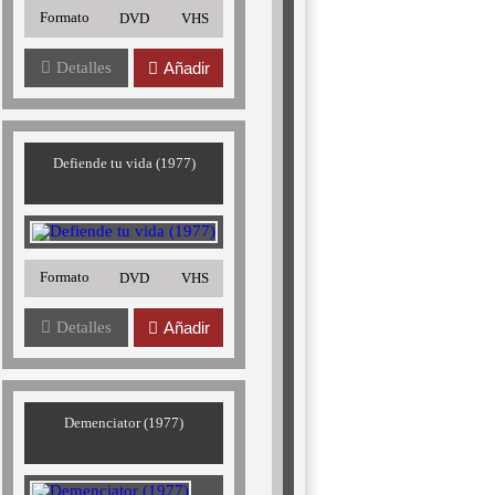
Formato
DVD
VHS
Detalles
Añadir
Defiende tu vida (1977)
Formato
DVD
VHS
Detalles
Añadir
Demenciator (1977)