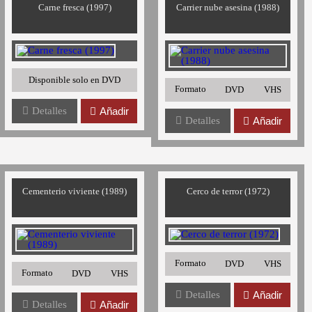
Carne fresca (1997)
Carrier nube asesina (1988)
Disponible solo en DVD
Formato
DVD
VHS
Detalles
Añadir
Detalles
Añadir
Cementerio viviente (1989)
Cerco de terror (1972)
Formato
DVD
VHS
Formato
DVD
VHS
Detalles
Añadir
Detalles
Añadir