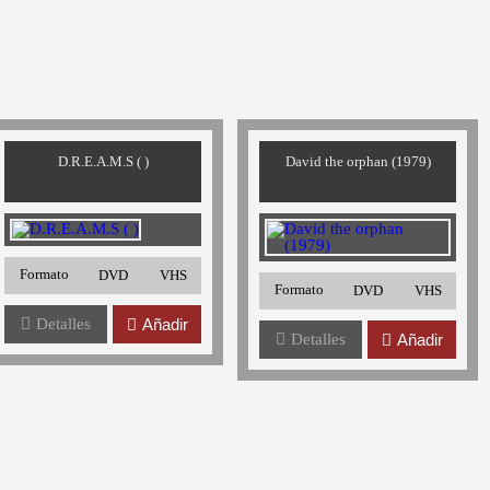
D.R.E.A.M.S ( )
David the orphan (1979)
Formato
DVD
VHS
Formato
DVD
VHS
Detalles
Añadir
Detalles
Añadir