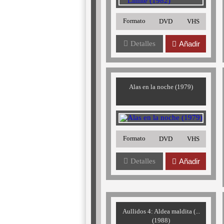
Formato
DVD
VHS
Detalles
Añadir
Alas en la noche (1979)
Formato
DVD
VHS
Detalles
Añadir
Aullidos 4: Aldea maldita (...
(1988)