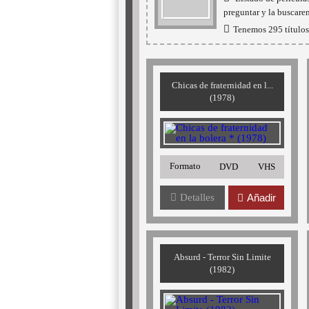
preguntar y la buscare
Tenemos 295 títulos 
Chicas de fraternidad en l...
(1978)
Formato
DVD
VHS
Detalles
Añadir
Absurd - Terror Sin Limite
(1982)