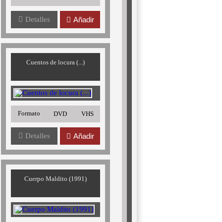
Detalles
Añadir
Cuentos de locura (...)
Formato
DVD
VHS
Detalles
Añadir
Cuerpo Maldito (1991)