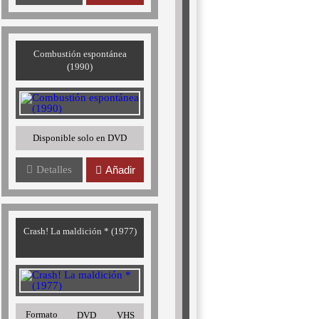
Combustión espontánea
(1990)
Disponible solo en DVD
Detalles
Añadir
Crash! La maldición * (1977)
Formato
DVD
VHS