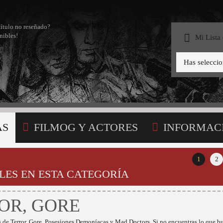
título no reseñado?
nibles!
Mi Lista
Has selecci
AS
FILMOG Y ACTORES
INFORMAC
STA
1
2
LES EN ESTA CATEGORÍA
OR, GORE
s de Terror, Gore, Posesiones Demoníacas y Mad Doctors. Si no encuentras lo que b