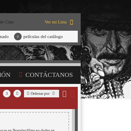
 de Cine
Ver mi Lista
onado
películas del catálogo
0
IÓN
CONTÁCTANOS
3
Ordenar por
uscas en Nostalgyfilms no dudes en