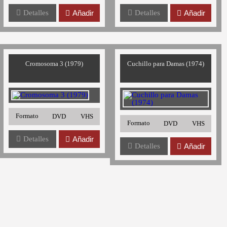
Detalles
Añadir
Detalles
Añadir
Cromosoma 3 (1979)
Cuchillo para Damas (1974)
Formato
DVD
VHS
Formato
DVD
VHS
Detalles
Añadir
Detalles
Añadir