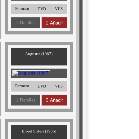
Formato
DVD
VHS
Detalles
Añadir
Angustia (1987)
Formato
DVD
VHS
Detalles
Añadir
Blood Sisters (1986)