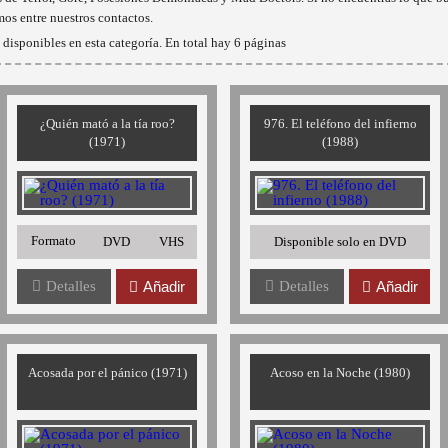
mos entre nuestros contactos.
disponibles en esta categoría. En total hay 6 páginas
¿Quién mató a la tía roo?
976. El teléfono del infierno
(1971)
(1988)
Formato
DVD
VHS
Disponible solo en DVD
Detalles
Añadir
Detalles
Añadir
Acosada por el pánico (1971)
Acoso en la Noche (1980)