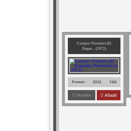
Cuerpos Vivientes (El
Esque... (1972)
Formato
DVD
VHS
Detalles
Añadir