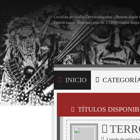
Localiza películas Descatalogadas. ¿Buscas algún 
Contáctanos -Tenemos más de 25.000 títulos dispo
INICIO
CATEGORÍ
BÚSQUEDA
MI LI
TÍTULOS DISPONIB
TERR
Listado de película