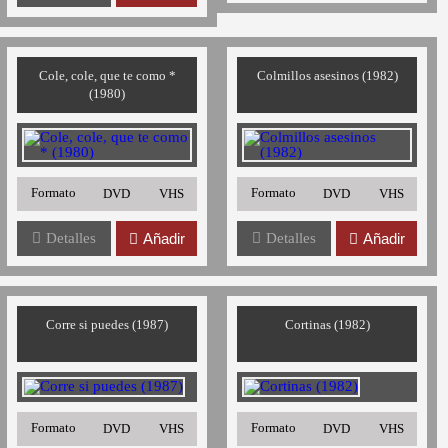
Cole, cole, que te como *
Colmillos asesinos (1982)
(1980)
Formato
Formato
DVD
VHS
DVD
VHS
Detalles
Añadir
Detalles
Añadir
Corre si puedes (1987)
Cortinas (1982)
Formato
Formato
DVD
VHS
DVD
VHS