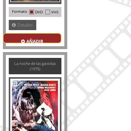
Formato
DVD
VHS
Detalles
AÑADIR
La noche de las gaviotas
(1975)