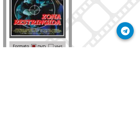
Formato
DVD
VHS
Detalles
AÑADIR
SÚSCRIBETE A NUESTRO BOLETÍN
Mantente informado sobre las últimas nosvedades
de nuestra web.