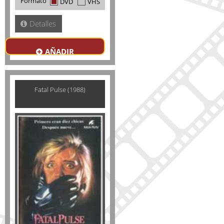
Formato
DVD
VHS
Detalles
AÑADIR
Fatal Pulse (1988)