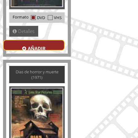
Formato
DVD
VHS
Detalles
AÑADIR
Dias de horror y muerte
(1971)