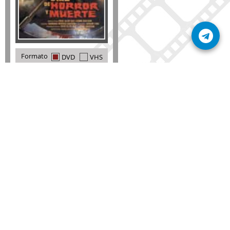
Formato
DVD
VHS
Detalles
AÑADIR
SÚSCRIBETE A NUESTRO BOLETÍN
Mantente informado sobre las últimas nosvedades
de nuestra web.