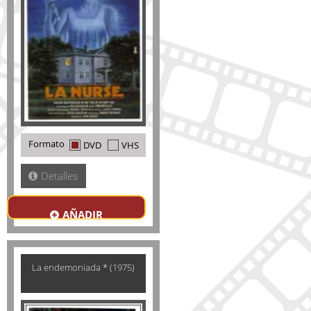
Formato
DVD
VHS
Detalles
AÑADIR
La endemoniada * (1975)