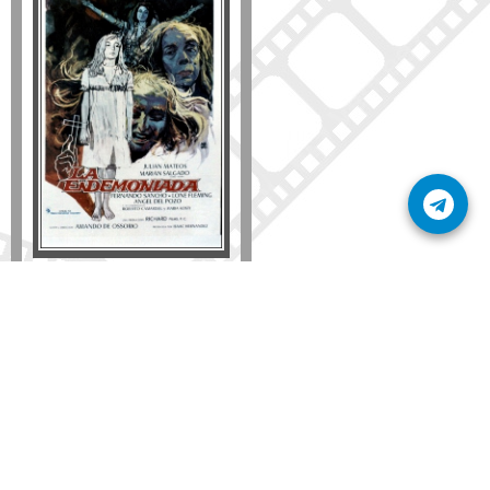
Formato
DVD
VHS
Detalles
AÑADIR