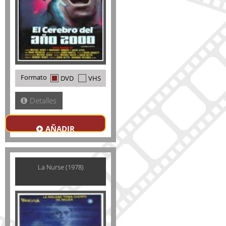
Formato
DVD
VHS
Detalles
AÑADIR
La Nurse (1978)