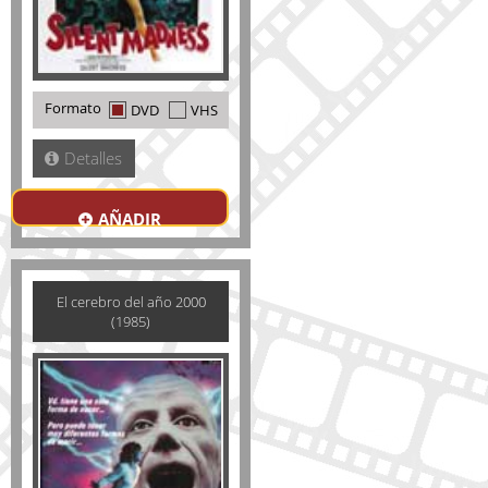
Formato
DVD
VHS
Detalles
AÑADIR
El cerebro del año 2000
(1985)