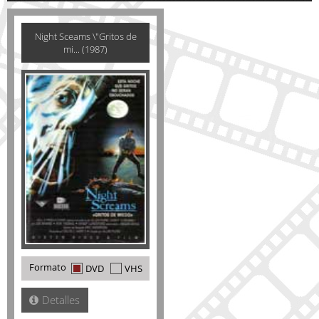
Night Sceams \"Gritos de
mi... (1987)
Formato
DVD
VHS
Detalles