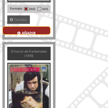
Formato
DVD
VHS
Detalles
AÑADIR
El horror de Frankenstein
(1970)