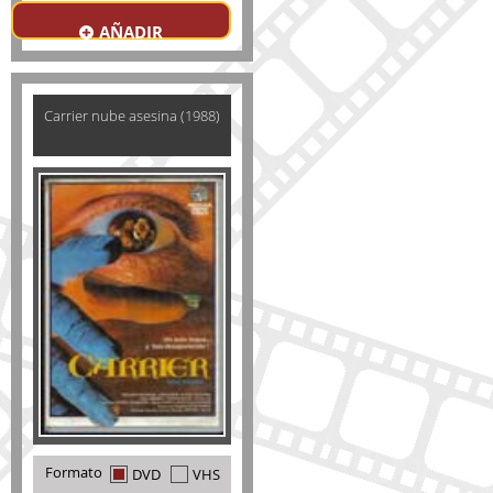
AÑADIR
Carrier nube asesina (1988)
Formato
DVD
VHS