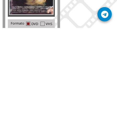
Formato
DVD
VHS
Detalles
AÑADIR
SÚSCRIBETE A NUESTRO BOLETÍN
Mantente informado sobre las últimas nosvedades
de nuestra web.