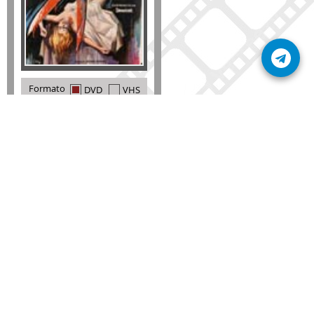
Formato
DVD
VHS
Detalles
AÑADIR
SÚSCRIBETE A NUESTRO BOLETÍN
Mantente informado sobre las últimas nosvedades
de nuestra web.