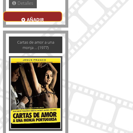
Detalles
AÑADIR
Cartas de amor a una
monja ... (1977)