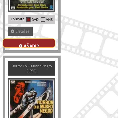
Formato
DVD
VHS
Detalles
AÑADIR
Horror En El Museo Negro
(1959)