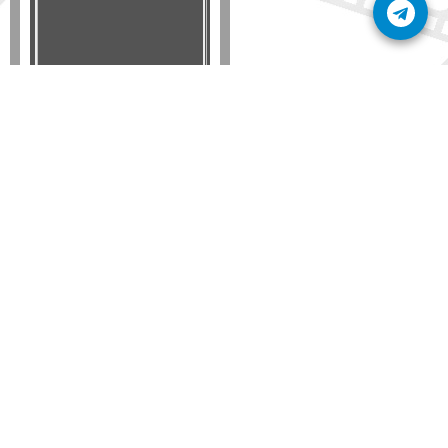
Formato
DVD
VHS
Detalles
AÑADIR
SÚSCRIBETE A NUESTRO BOLETÍN
Mantente informado sobre las últimas nosvedades