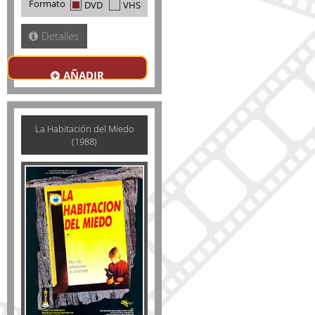
Formato
DVD
VHS
Detalles
AÑADIR
La Habitación del Miedo
(1988)