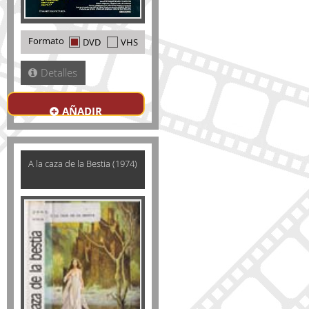
Formato
DVD
VHS
Detalles
AÑADIR
A la caza de la Bestia (1974)