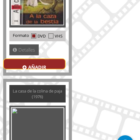
Formato
DVD
VHS
Detalles
AÑADIR
La casa de la colina de paja
(1976)