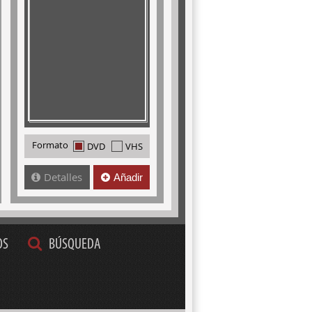
Formato
DVD
VHS
Detalles
Añadir
OS
BÚSQUEDA