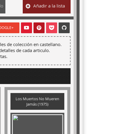
do
Añadir a la lista
OOGLE+
les de colección en castellano.
detalles de cada articulo.
tas.
Los Muertos No Mueren
Jamás (1975)