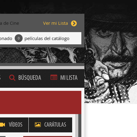
ta de Cine
Ver mi Lista
ionado
películas del catálogo
0
S
BÚSQUEDA
MI LISTA
VÍDEOS
CARÁTULAS