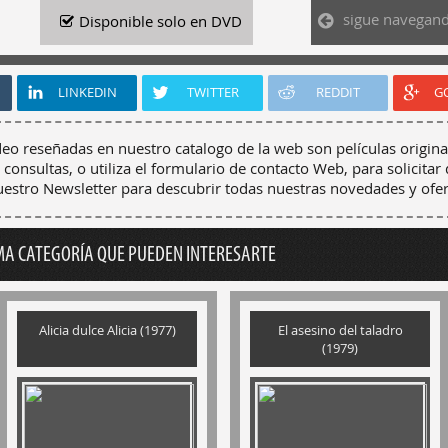
sigue navegan
Disponible solo en DVD
LINKEDIN
TWITTER
REDDIT
G
deo reseñadas en nuestro catalogo de la web son películas origina
 consultas, o utiliza el formulario de contacto Web, para solicitar 
nuestro Newsletter para descubrir todas nuestras novedades y ofer
MA CATEGORÍA QUE PUEDEN INTERESARTE
Alicia dulce Alicia (1977)
El asesino del taladro
(1979)