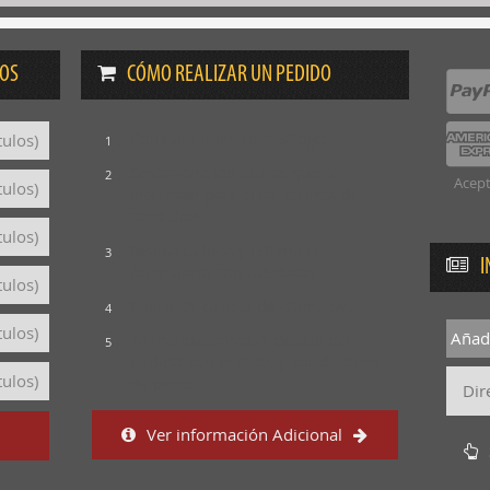
DOS
CÓMO REALIZAR UN PEDIDO
Consulta nuestro catálogo
tulos)
1
Selecciona los títulos que te
2
Acept
tulos)
interesan para crear tu lista de
consultas
tulos)
Revisa tu lista y rellena el
3
I
formulario con tus datos
tulos)
Envíanos tu lista de consultas
4
tulos)
Añadi
Te mandaremos el detalle del
5
pedido con precios y condiciones
tulos)
de pago
Ver información Adicional