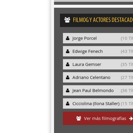
FILMOG Y ACTORES DESTACA
Jorge Porcel
(10 Tí
Edwige Fenech
(43 Tí
Laura Gemser
(35 Tí
Adriano Celentano
(27 Tí
Jean Paul Belmondo
(36 Tí
Cicciolina (Ilona Staller)
(15 Tí
Ver más filmografías