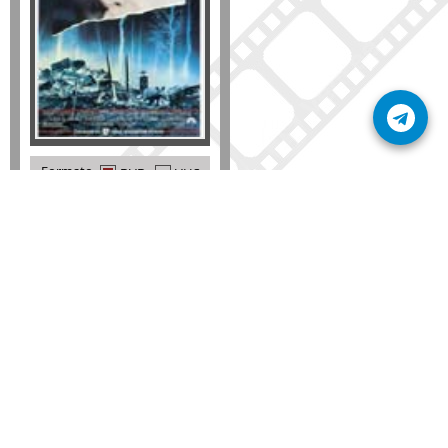
Formato
DVD
VHS
Detalles
AÑADIR
SÚSCRIBETE A NUESTRO BOLETÍN
Mantente informado sobre las últimas nosvedades