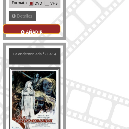
Formato
DVD
VHS
Detalles
AÑADIR
La endemoniada * (1975)