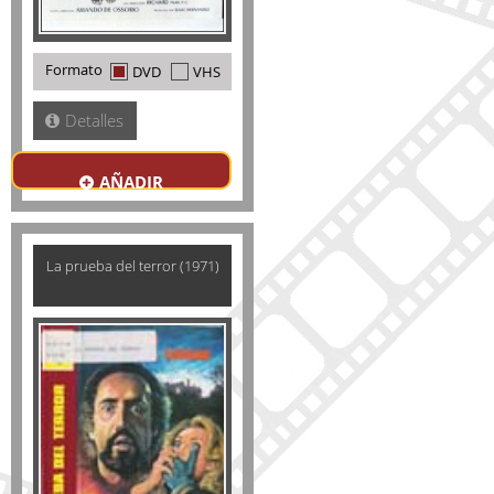
Formato
DVD
VHS
Detalles
AÑADIR
La prueba del terror (1971)