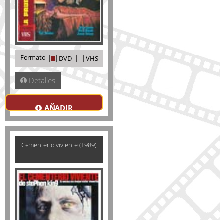
Formato
DVD
VHS
Detalles
AÑADIR
Cementerio viviente (1989)