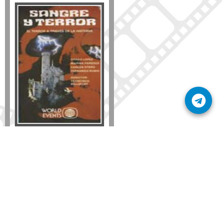
Formato
DVD
VHS
Detalles
AÑADIR