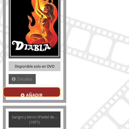
Disponible solo en DVD
Detalles
AÑADIR
Sangre y terror (Pastel de ...
(1971)