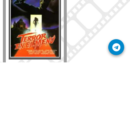
Formato
DVD
VHS
Detalles
AÑADIR