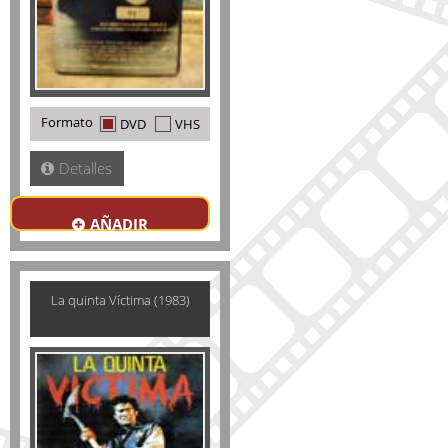
Formato
DVD
VHS
Detalles
AÑADIR
La quinta Víctima (1983)