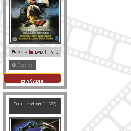
Formato
DVD
VHS
Detalles
AÑADIR
Terror en el menú (1972)