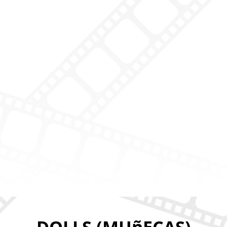
DOLLS (MUñECAS)