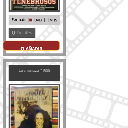
Formato
DVD
VHS
Detalles
AÑADIR
La amenaza (1988)