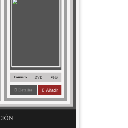
Formato
DVD
VHS
Detalles
Añadir
CIÓN