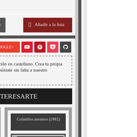
o
Añadir a la lista
OOGLE+
ión en castellano. Crea tu propia
púntate sin falta a nuestro
NTERESARTE
Colmillos asesinos (1982)