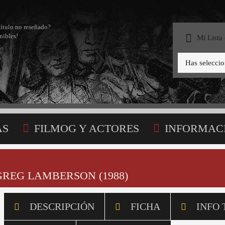
título no reseñado?
nibles!
Mi Lista
Has selecci
AS
FILMOG Y ACTORES
INFORMAC
STA
GREG LAMBERSON (1988)
DESCRIPCIÓN
FICHA
INFO 