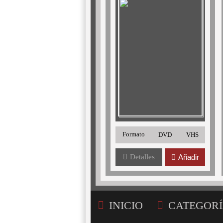
Formato
DVD
VHS
Detalles
Añadir
INICIO
CATEGORÍ