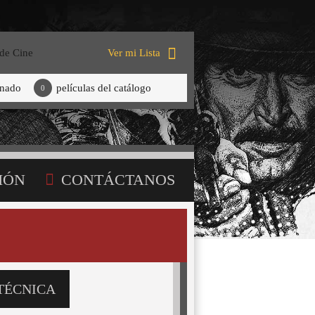
 de Cine
Ver mi Lista
onado
películas del catálogo
0
IÓN
CONTÁCTANOS
TÉCNICA