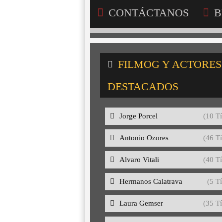
CONTÁCTANOS
B
FILMOG Y ACTORES
DESTACADOS
Jorge Porcel
(10 Tí
Antonio Ozores
(46 Tí
Alvaro Vitali
(40 Tí
Hermanos Calatrava
(5 Tí
Laura Gemser
(35 Tí