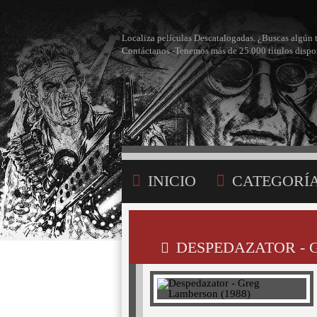
Localiza películas Descatalogadas. ¿Buscas algún 
Contáctanos -Tenemos más de 25.000 títulos dispo
INICIO
CATEGORÍ
BÚSQUEDA
MI LI
DESPEDAZATOR - 