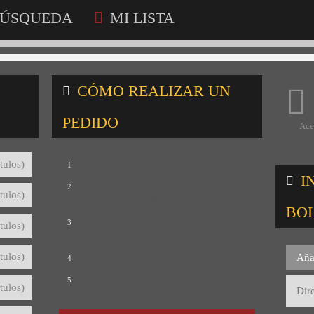
ÚSQUEDA
MI LISTA
CÓMO REALIZAR UN
PEDIDO
Ace
Consulta nuestro catálogo
tulos)
1
I
Selecciona los títulos que te interesan
2
tulos)
para crear tu lista de consultas
BO
Revisa tu lista y rellena el formulario
3
tulos)
con tus datos
Envíanos tu lista de consultas
tulos)
Aña
4
Te mandaremos el detalle del pedido
5
tulos)
con precios y condiciones de pago