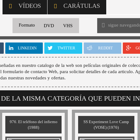
VÍDEOS
CARÁTULAS
sigue navegand
Formato
DVD
VHS
LINKEDIN
TWITTER
REDDIT
G
señadas en nuestro catalogo de la web son películas originales de colecc
 el formulario de contacto Web, para solicitar detalles de cada articulo. A
odas nuestras novedades y ofertas.
 DE LA MISMA CATEGORÍA QUE PUEDEN I
976. El teléfono del infierno
SS Experiment Love Camp
(1988)
(VOSE) (1976)