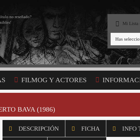
título no reseñado?
nibles!
Mi Lista
Has selecci
AS
FILMOG Y ACTORES
INFORMAC
STA
RTO BAVA (1986)
DESCRIPCIÓN
FICHA
INFO 