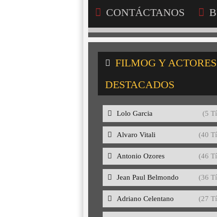
CONTÁCTANOS
B
FILMOG Y ACTORES
DESTACADOS
Lolo Garcia
(5 Tí
Alvaro Vitali
(40 Tí
Antonio Ozores
(46 Tí
Jean Paul Belmondo
(36 Tí
Adriano Celentano
(27 Tí