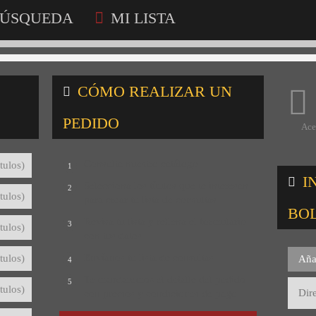
ÚSQUEDA
MI LISTA
CÓMO REALIZAR UN
PEDIDO
Ace
Consulta nuestro catálogo
tulos)
1
I
Selecciona los títulos que te interesan
2
tulos)
para crear tu lista de consultas
BO
Revisa tu lista y rellena el formulario
3
tulos)
con tus datos
Envíanos tu lista de consultas
tulos)
Aña
4
Te mandaremos el detalle del pedido
5
tulos)
con precios y condiciones de pago