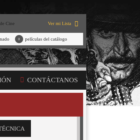
 de Cine
Ver mi Lista
onado
películas del catálogo
0
IÓN
CONTÁCTANOS
TÉCNICA