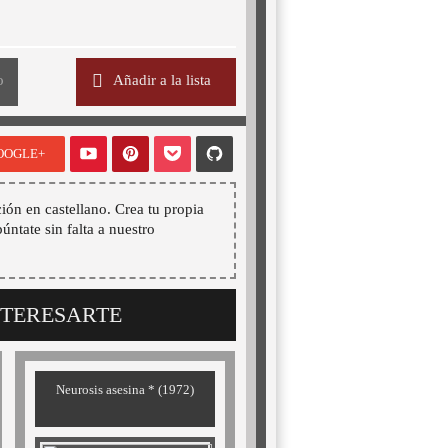
o
Añadir a la lista
OOGLE+
ión en castellano. Crea tu propia
púntate sin falta a nuestro
NTERESARTE
Neurosis asesina * (1972)