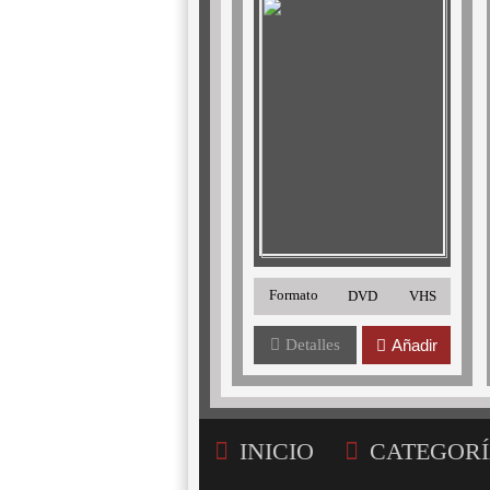
Formato
DVD
VHS
Detalles
Añadir
INICIO
CATEGORÍ