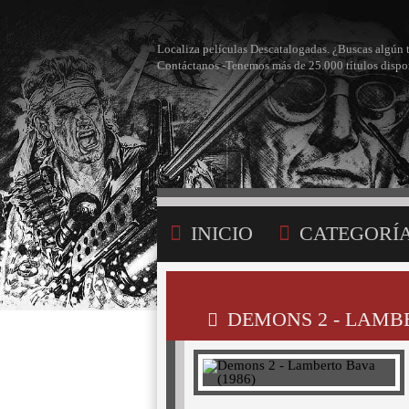
Localiza películas Descatalogadas. ¿Buscas algún 
Contáctanos -Tenemos más de 25.000 títulos dispo
INICIO
CATEGORÍ
BÚSQUEDA
MI LI
DEMONS 2 - LAMBE