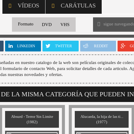
VÍDEOS
CARÁTULAS
sigue navegand
Formato
DVD
VHS
LINKEDIN
TWITTER
REDDIT
G
señadas en nuestro catalogo de la web son películas originales de colecc
 el formulario de contacto Web, para solicitar detalles de cada articulo. A
odas nuestras novedades y ofertas.
 DE LA MISMA CATEGORÍA QUE PUEDEN I
Absurd - Terror Sin Limite
Alucarda, la hija de las ti...
(1982)
(1977)