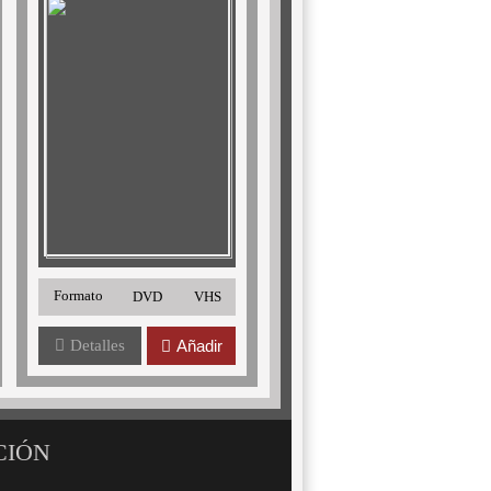
Formato
DVD
VHS
Detalles
Añadir
CIÓN