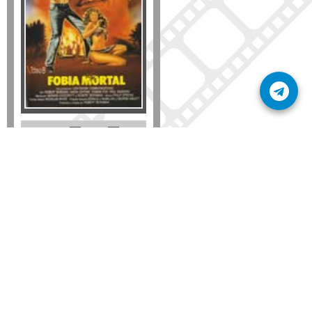
Formato
DVD
VHS
Detalles
AÑADIR
SÚSCRIBETE A NUESTRO BOLETÍN