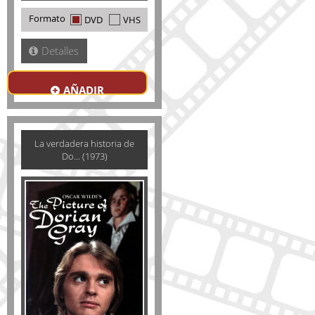
Formato
DVD
VHS
Detalles
AÑADIR
La verdadera historia de
Do... (1973)