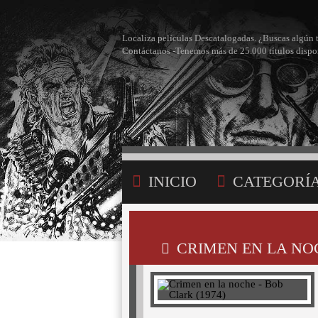
Localiza películas Descatalogadas. ¿Buscas algún 
Contáctanos -Tenemos más de 25.000 títulos dispo
INICIO
CATEGORÍ
BÚSQUEDA
MI LI
CRIMEN EN LA NOC