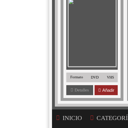
Formato
DVD
VHS
Detalles
Añadir
INICIO
CATEGORÍ