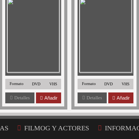
Formato
Formato
DVD
VHS
DVD
VHS
Detalles
Añadir
Detalles
Añadir
AS
FILMOG Y ACTORES
INFORMA