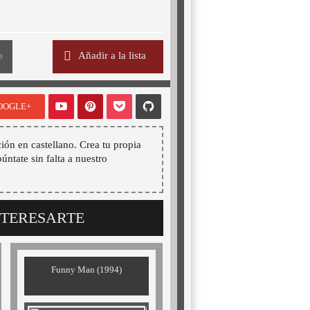
o
Añadir a la lista
OOGLE+
ión en castellano. Crea tu propia
púntate sin falta a nuestro
NTERESARTE
Funny Man (1994)