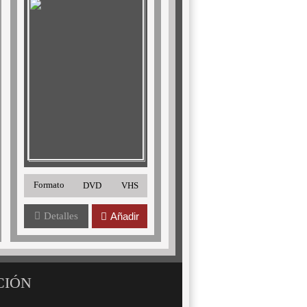
Formato
DVD
VHS
Detalles
Añadir
CIÓN