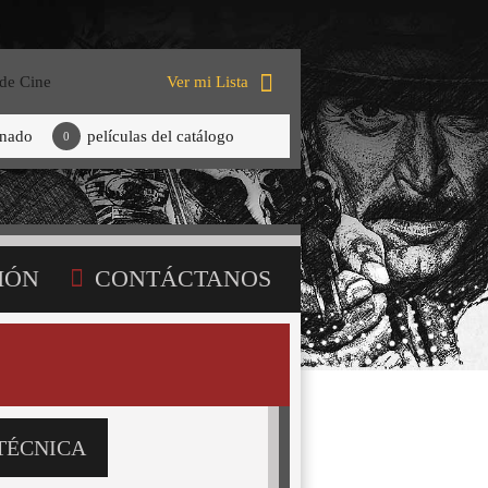
 de Cine
Ver mi Lista
onado
películas del catálogo
0
IÓN
CONTÁCTANOS
TÉCNICA