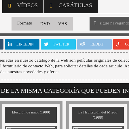
VÍDEOS
CARÁTULAS
sigue navegand
Formato
DVD
VHS
LINKEDIN
TWITTER
REDDIT
G
señadas en nuestro catalogo de la web son películas originales de colecc
 el formulario de contacto Web, para solicitar detalles de cada articulo. A
odas nuestras novedades y ofertas.
 DE LA MISMA CATEGORÍA QUE PUEDEN I
Elección de amor (1980)
La Habitación del Miedo
(1988)