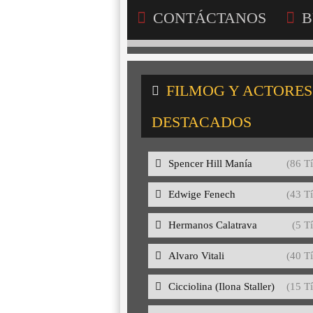
CONTÁCTANOS
B
FILMOG Y ACTORES
DESTACADOS
Spencer Hill Manía
(86 Tí
Edwige Fenech
(43 Tí
Hermanos Calatrava
(5 Tí
Alvaro Vitali
(40 Tí
Cicciolina (Ilona Staller)
(15 Tí