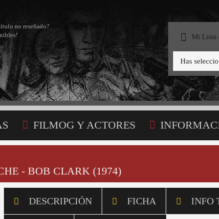
título no reseñado?
nibles!
Mi Lista
Has selecci
AS
FILMOG Y ACTORES
INFORMAC
STA
HE - BOB CLARK (1974)
DESCRIPCIÓN
FICHA
INFO 