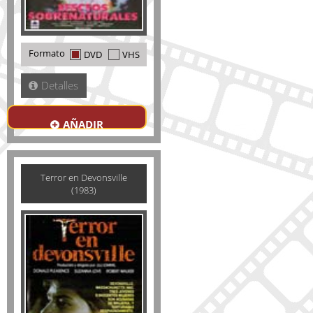
Formato
DVD
VHS
Detalles
AÑADIR
Terror en Devonsville
(1983)