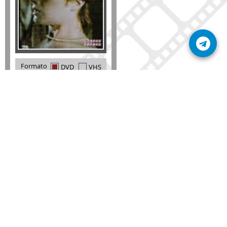
Formato
DVD
VHS
Detalles
AÑADIR
SÚSCRIBETE A NUESTRO BOLETÍN
Mantente informado sobre las últimas nosvedades
de nuestra web.