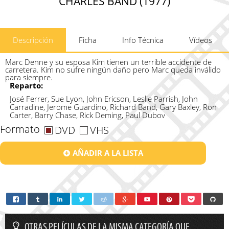
CHARLES BAND (1977)
Descripción
Ficha
Info Técnica
Vídeos
Marc Denne y su esposa Kim tienen un terrible accidente de
carretera. Kim no sufre ningún daño pero Marc queda inválido
para siempre.
Reparto:
José Ferrer, Sue Lyon, John Ericson, Leslie Parrish, John
Carradine, Jerome Guardino, Richard Band, Gary Baxley, Ron
Carter, Barry Chase, Rick Deming, Paul Dubov
Formato
DVD
VHS
AÑADIR A LA LISTA
OTRAS PELÍCULAS DE LA MISMA CATEGORÍA QUE