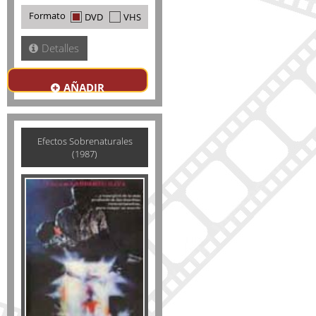
Formato
DVD
VHS
Detalles
AÑADIR
Efectos Sobrenaturales
(1987)