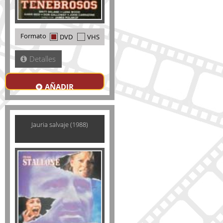
Formato
DVD
VHS
Detalles
AÑADIR
Jauria salvaje (1988)