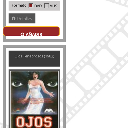
Formato
DVD
VHS
Detalles
AÑADIR
Ojos Tenebrosos (1982)