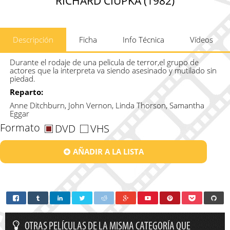
RICHARD CIUPKA (1982)
Descripción
Ficha
Info Técnica
Vídeos
Durante el rodaje de una pelicula de terror,el grupo de
actores que la interpreta va siendo asesinado y mutilado sin
piedad.
Reparto:
Anne Ditchburn, John Vernon, Linda Thorson, Samantha
Eggar
Formato
DVD
VHS
AÑADIR A LA LISTA
OTRAS PELÍCULAS DE LA MISMA CATEGORÍA QUE