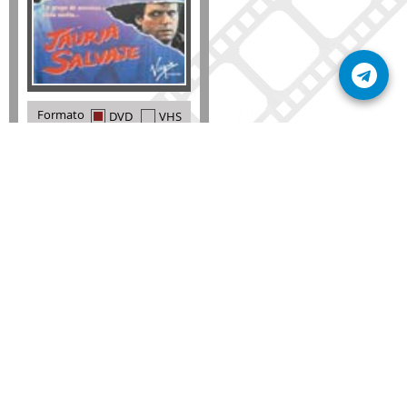
Formato
DVD
VHS
Detalles
AÑADIR
SÚSCRIBETE A NUESTRO BOLETÍN
Mantente informado sobre las últimas nosvedades
de nuestra web.