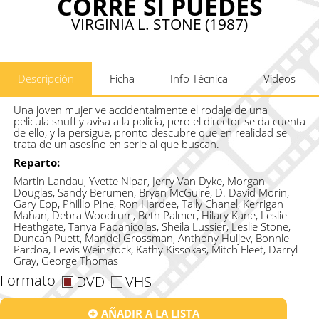
CORRE SI PUEDES
VIRGINIA L. STONE (1987)
Descripción
Ficha
Info Técnica
Vídeos
Una joven mujer ve accidentalmente el rodaje de una
pelicula snuff y avisa a la policia, pero el director se da cuenta
de ello, y la persigue, pronto descubre que en realidad se
trata de un asesino en serie al que buscan.
Reparto:
Martin Landau, Yvette Nipar, Jerry Van Dyke, Morgan
Douglas, Sandy Berumen, Bryan McGuire, D. David Morin,
Gary Epp, Phillip Pine, Ron Hardee, Tally Chanel, Kerrigan
Mahan, Debra Woodrum, Beth Palmer, Hilary Kane, Leslie
Heathgate, Tanya Papanicolas, Sheila Lussier, Leslie Stone,
Duncan Puett, Mandel Grossman, Anthony Huljev, Bonnie
Pardoa, Lewis Weinstock, Kathy Kissokas, Mitch Fleet, Darryl
Gray, George Thomas
Formato
DVD
VHS
AÑADIR A LA LISTA