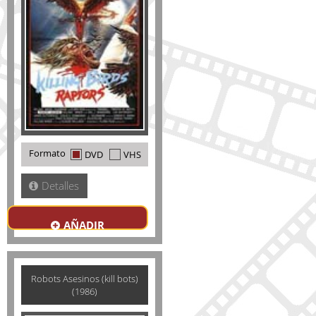
Formato
DVD
VHS
Detalles
AÑADIR
Robots Asesinos (kill bots)
(1986)