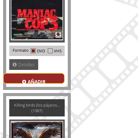
Formato
DVD
VHS
Detalles
AÑADIR
Killing birds (los pájaros...
(1987)