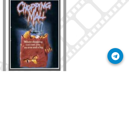
Formato
DVD
VHS
Detalles
AÑADIR