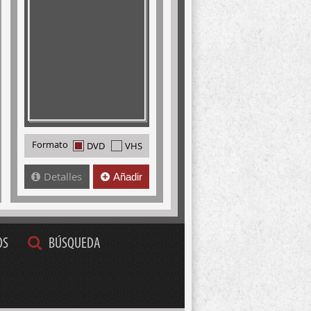
Formato
DVD
VHS
Detalles
Añadir
OS
BÚSQUEDA