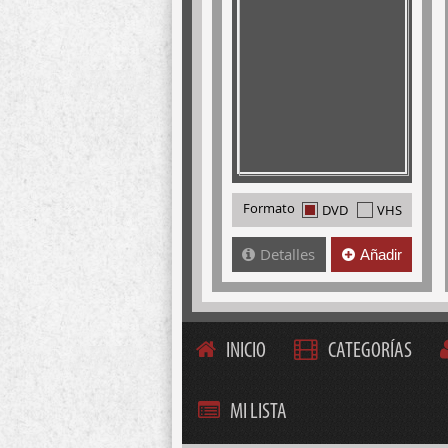
Formato
DVD
VHS
Detalles
Añadir
INICIO
CATEGORÍAS
MI LISTA