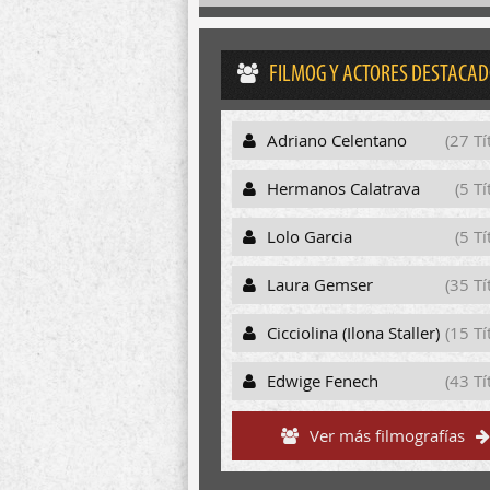
FILMOG Y ACTORES DESTACA
Adriano Celentano
(27 Tí
Hermanos Calatrava
(5 Tí
Lolo Garcia
(5 Tí
Laura Gemser
(35 Tí
Cicciolina (Ilona Staller)
(15 Tí
Edwige Fenech
(43 Tí
Ver más filmografías