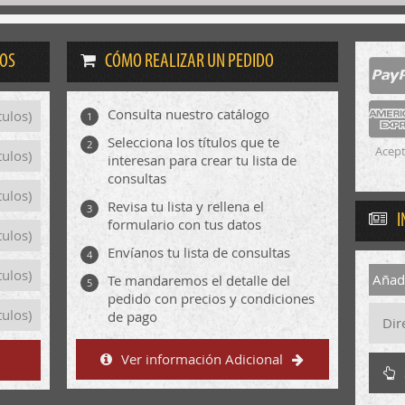
DOS
CÓMO REALIZAR UN PEDIDO
Consulta nuestro catálogo
tulos)
1
Selecciona los títulos que te
2
Acept
tulos)
interesan para crear tu lista de
consultas
tulos)
Revisa tu lista y rellena el
3
I
formulario con tus datos
tulos)
Envíanos tu lista de consultas
4
tulos)
Añadi
Te mandaremos el detalle del
5
pedido con precios y condiciones
tulos)
de pago
Ver información Adicional