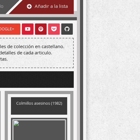
do
Añadir a la lista
OOGLE+
les de colección en castellano.
detalles de cada articulo.
tas.
Colmillos asesinos (1982)