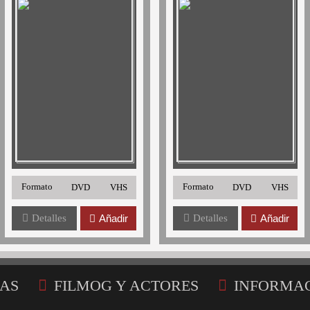
Formato
Formato
DVD
VHS
DVD
VHS
Detalles
Añadir
Detalles
Añadir
AS
FILMOG Y ACTORES
INFORMA