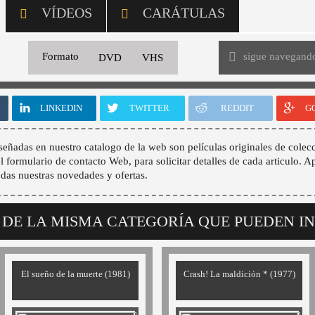
VÍDEOS
CARÁTULAS
sigue navegand
Formato
DVD
VHS
LINKEDIN
TWITTER
REDDIT
G
señadas en nuestro catalogo de la web son películas originales de colecc
 el formulario de contacto Web, para solicitar detalles de cada articulo. A
odas nuestras novedades y ofertas.
 DE LA MISMA CATEGORÍA QUE PUEDEN I
El sueño de la muerte (1981)
Crash! La maldición * (1977)