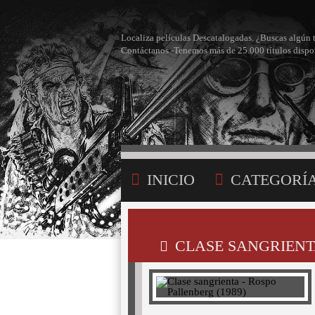
Localiza películas Descatalogadas. ¿Buscas algún 
Contáctanos -Tenemos más de 25.000 títulos dispo
INICIO
CATEGORÍ
BÚSQUEDA
MI LI
CLASE SANGRIENTA