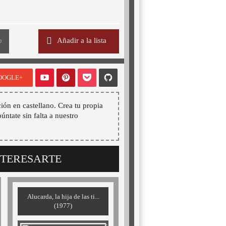
o
Añadir a la lista
OOGLE+
ión en castellano. Crea tu propia
púntate sin falta a nuestro
NTERESARTE
Alucarda, la hija de las ti...
(1977)