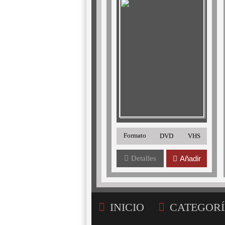
Formato
DVD
VHS
Detalles
Añadir
INICIO
CATEGORÍ