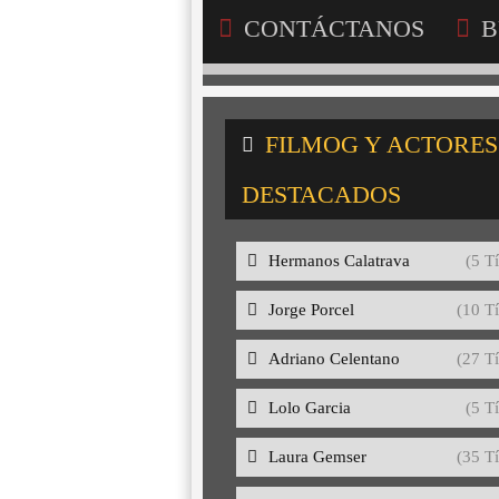
CONTÁCTANOS
B
FILMOG Y ACTORES
DESTACADOS
Hermanos Calatrava
(5 Tí
Jorge Porcel
(10 Tí
Adriano Celentano
(27 Tí
Lolo Garcia
(5 Tí
Laura Gemser
(35 Tí