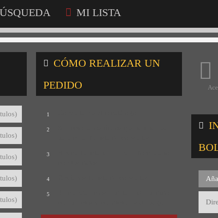
ÚSQUEDA
MI LISTA
CÓMO REALIZAR UN
PEDIDO
Ace
Consulta nuestro catálogo
tulos)
1
I
Selecciona los títulos que te interesan
2
tulos)
para crear tu lista de consultas
BO
Revisa tu lista y rellena el formulario
3
tulos)
con tus datos
Envíanos tu lista de consultas
tulos)
Aña
4
Te mandaremos el detalle del pedido
5
tulos)
con precios y condiciones de pago