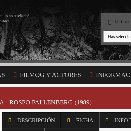
título no reseñado?
nibles!
Mi Lista
Has selecci
AS
FILMOG Y ACTORES
INFORMAC
STA
 - ROSPO PALLENBERG (1989)
DESCRIPCIÓN
FICHA
INFO 