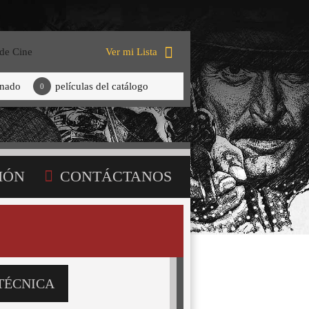
 de Cine
Ver mi Lista
onado
películas del catálogo
0
IÓN
CONTÁCTANOS
TÉCNICA