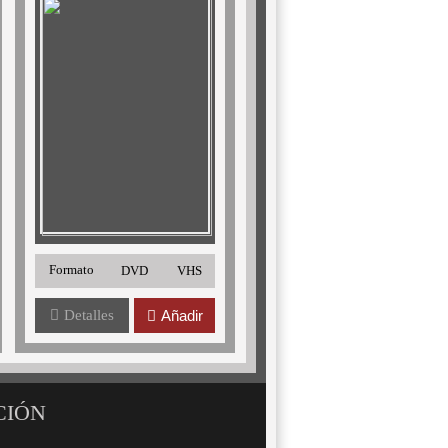
Formato
DVD
VHS
Detalles
Añadir
CIÓN