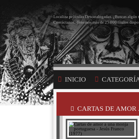
Localiza películas Descatalogadas. ¿Buscas algún 
Contáctanos -Tenemos más de 25.000 títulos dispo
INICIO
CATEGORÍ
BÚSQUEDA
MI LI
CARTAS DE AMOR 