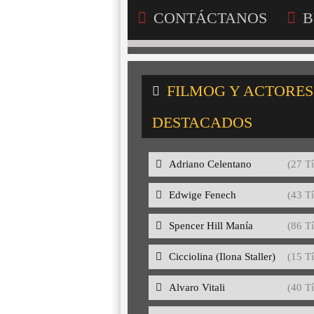
CONTÁCTANOS
B
FILMOG Y ACTORES
DESTACADOS
Adriano Celentano
(27 Tí
Edwige Fenech
(43 Tí
Spencer Hill Manía
(86 Tí
Cicciolina (Ilona Staller)
(15 Tí
Alvaro Vitali
(40 Tí