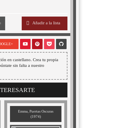
o
Añadir a la lista
OOGLE+
ión en castellano. Crea tu propia
púntate sin falta a nuestro
NTERESARTE
Emma, Puertas Oscuras
(1974)