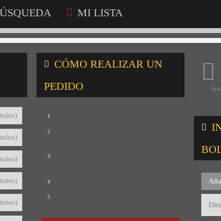
ÚSQUEDA
MI LISTA
CÓMO REALIZAR UN
PEDIDO
Ace
Consulta nuestro catálogo
tulos)
1
I
Selecciona los títulos que te interesan
2
tulos)
para crear tu lista de consultas
BO
Revisa tu lista y rellena el formulario
3
tulos)
con tus datos
Envíanos tu lista de consultas
tulos)
Aña
4
Te mandaremos el detalle del pedido
5
tulos)
con precios y condiciones de pago