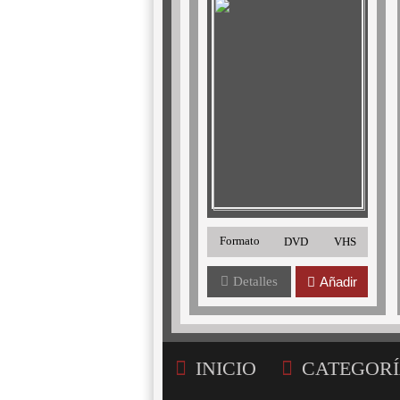
Formato
DVD
VHS
Detalles
Añadir
INICIO
CATEGORÍ