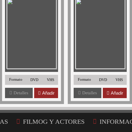
Formato
Formato
DVD
VHS
DVD
VHS
Detalles
Añadir
Detalles
Añadir
AS
FILMOG Y ACTORES
INFORMA