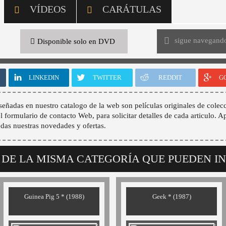
VÍDEOS
CARÁTULAS
sigue navegand
Disponible solo en DVD
LINKEDIN
TWITTER
REDDIT
G
señadas en nuestro catalogo de la web son películas originales de colecc
 el formulario de contacto Web, para solicitar detalles de cada articulo. A
odas nuestras novedades y ofertas.
 DE LA MISMA CATEGORÍA QUE PUEDEN I
Guinea Pig 5 * (1988)
Geek * (1987)