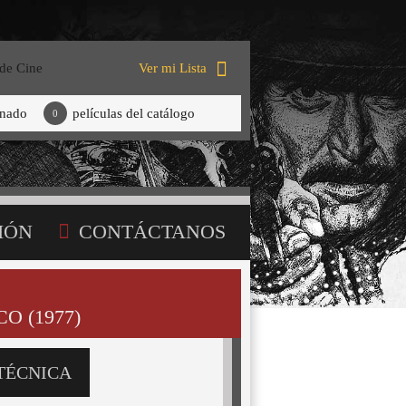
 de Cine
Ver mi Lista
onado
películas del catálogo
0
IÓN
CONTÁCTANOS
O (1977)
TÉCNICA