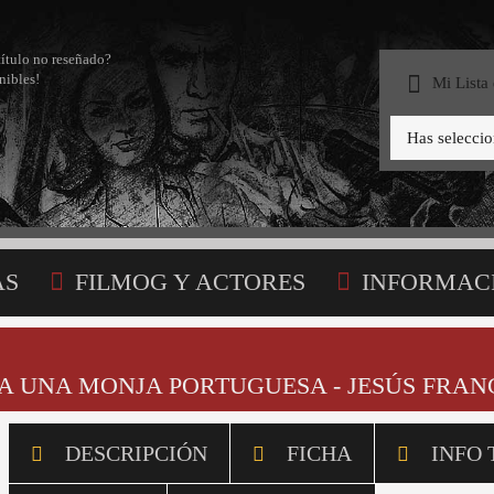
título no reseñado?
nibles!
Mi Lista
Has selecci
AS
FILMOG Y ACTORES
INFORMAC
STA
A UNA MONJA PORTUGUESA - JESÚS FRANC
DESCRIPCIÓN
FICHA
INFO 