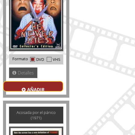
Formato
DVD
VHS
Detalles
AÑADIR
Acosada por el pánico
(1971)