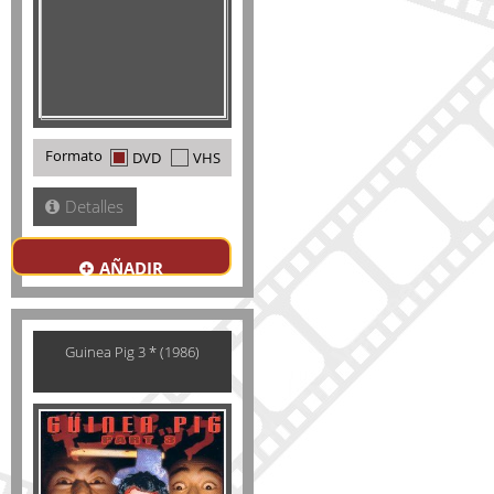
Formato
DVD
VHS
Detalles
AÑADIR
Guinea Pig 3 * (1986)