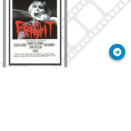
Formato
DVD
VHS
Detalles
AÑADIR