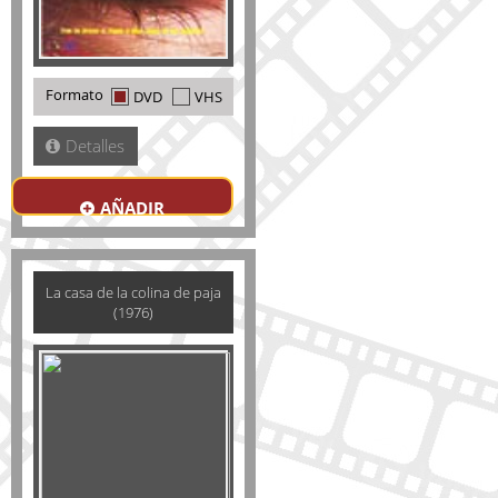
Formato
DVD
VHS
Detalles
AÑADIR
La casa de la colina de paja
(1976)