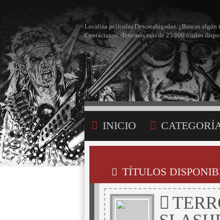
Localiza películas Descatalogadas. ¿Buscas algún 
Contáctanos -Tenemos más de 25.000 títulos dispo
INICIO
CATEGORÍ
BÚSQUEDA
MI LI
TÍTULOS DISPONIB
TERRO