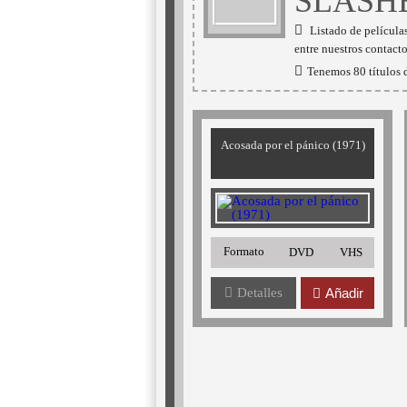
SLASH
Listado de películas
entre nuestros contacto
Tenemos 80 títulos d
Acosada por el pánico (1971)
Formato
DVD
VHS
Detalles
Añadir