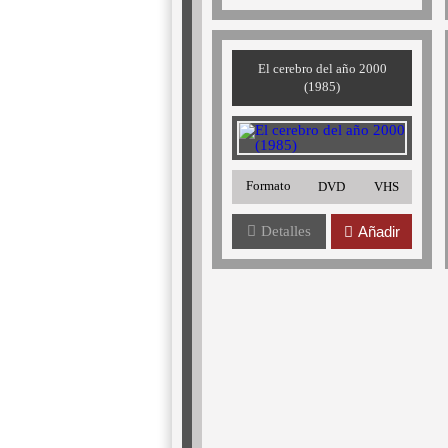
El cerebro del año 2000
(1985)
Formato
DVD
VHS
Detalles
Añadir