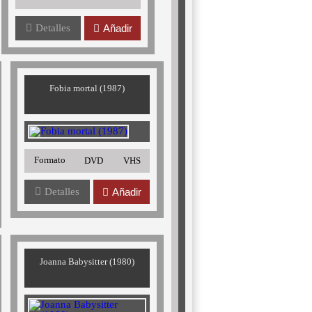
Detalles
Añadir
Fobia mortal (1987)
Formato
DVD
VHS
Detalles
Añadir
Joanna Babysitter (1980)