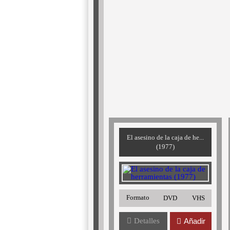
El asesino de la caja de he...
(1977)
Formato
DVD
VHS
Detalles
Añadir