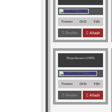
Formato
DVD
VHS
Detalles
Añadir
Despedazator (1988)
Formato
DVD
VHS
Detalles
Añadir