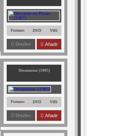
Formato
DVD
VHS
Detalles
Añadir
Dreamaniac (1985)
Formato
DVD
VHS
Detalles
Añadir