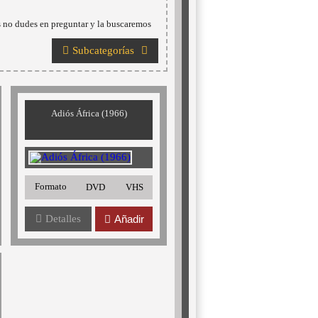
s no dudes en preguntar y la buscaremos
Subcategorías
Adiós África (1966)
Formato
DVD
VHS
Detalles
Añadir