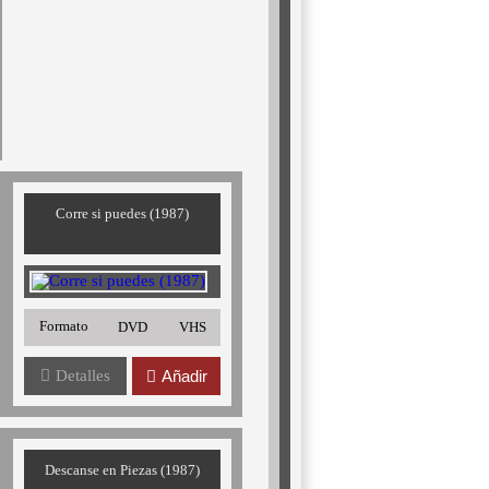
Corre si puedes (1987)
Formato
DVD
VHS
Detalles
Añadir
Descanse en Piezas (1987)