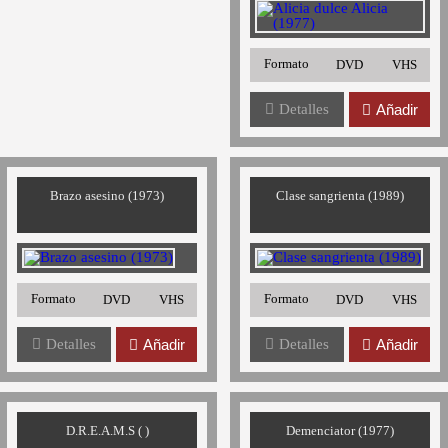
Formato
DVD
VHS
Detalles
Añadir
Brazo asesino (1973)
Clase sangrienta (1989)
Formato
Formato
DVD
VHS
DVD
VHS
Detalles
Añadir
Detalles
Añadir
D.R.E.A.M.S ( )
Demenciator (1977)