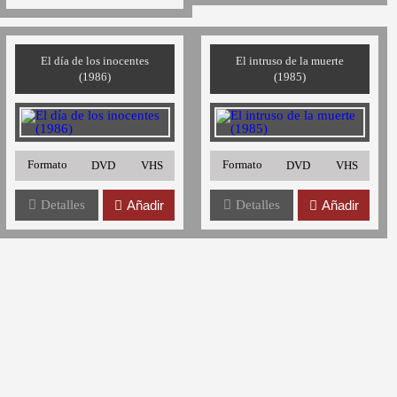
El día de los inocentes
El intruso de la muerte
(1986)
(1985)
Formato
Formato
DVD
VHS
DVD
VHS
Detalles
Añadir
Detalles
Añadir