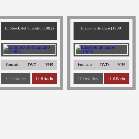
El Shock del Suicidio (1982)
Elección de amor (1980)
Formato
Formato
DVD
VHS
DVD
VHS
Detalles
Añadir
Detalles
Añadir