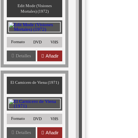
Edit Mode (Visiones
Mortales) (1972)
Formato
DVD
VHS
Detalles
Añadir
El Carnicero de Viena (1971)
Formato
DVD
VHS
Detalles
Añadir