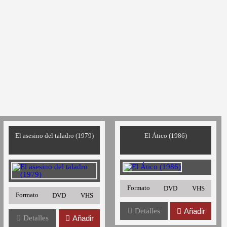
El asesino del taladro (1979)
El Ático (1986)
Formato
DVD
VHS
Formato
DVD
VHS
Detalles
Añadir
Detalles
Añadir