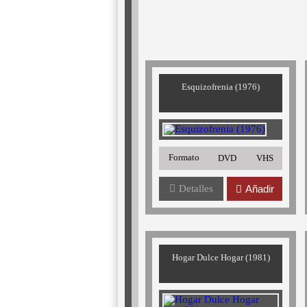
Esquizofrenia (1976)
Formato
DVD
VHS
Detalles
Añadir
Hogar Dulce Hogar (1981)