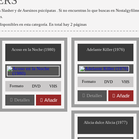
ERS
 Slasher y de Asesinos psicópatas . Si no encuentras lo que buscas en Nostalgyfilm
s.
isponibles en esta categoría. En total hay 2 páginas
Acoso en la Noche (1980)
Adelante Killer (1976)
Formato
DVD
VHS
Formato
DVD
VHS
Detalles
Añadir
Detalles
Añadir
Alicia dulce Alicia (1977)