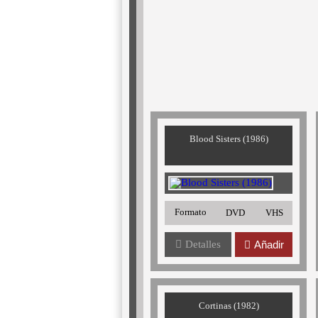
Blood Sisters (1986)
Formato
DVD
VHS
Detalles
Añadir
Cortinas (1982)