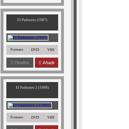
El Padrastro (1987)
Formato
DVD
VHS
Detalles
Añadir
El Padrastro 2 (1989)
Formato
DVD
VHS