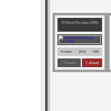
El Policía Psicópata (1989)
Formato
DVD
VHS
Detalles
Añadir