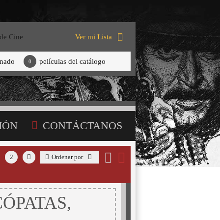
 de Cine
Ver mi Lista
onado
películas del catálogo
0
IÓN
CONTÁCTANOS
2
Ordenar por
CÓPATAS,