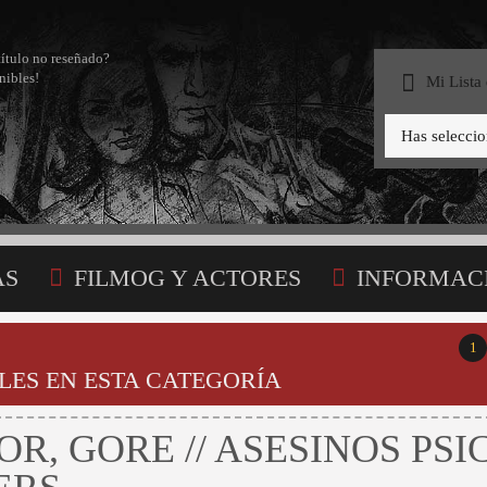
título no reseñado?
nibles!
Mi Lista
Has selecci
AS
FILMOG Y ACTORES
INFORMAC
STA
1
LES EN ESTA CATEGORÍA
R, GORE // ASESINOS PSI