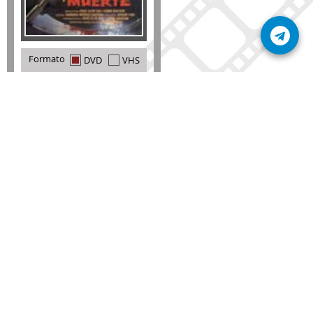
Formato
DVD
VHS
Detalles
AÑADIR
SÚSCRIBETE A NUESTRO BOLETÍN
Mantente informado sobre las últimas nosvedades
de nuestra web.