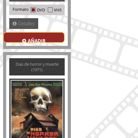
Formato
DVD
VHS
Detalles
AÑADIR
Dias de horror y muerte
(1971)