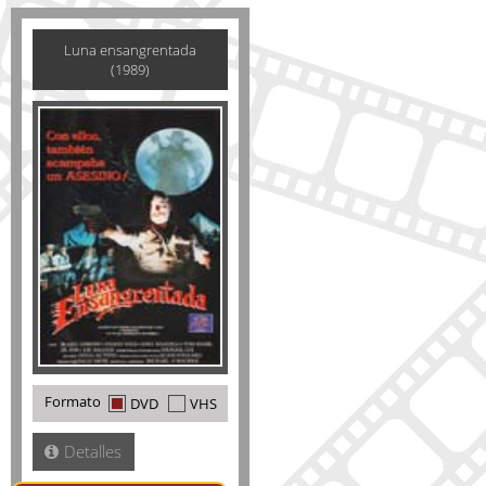
Luna ensangrentada
(1989)
Formato
DVD
VHS
Detalles