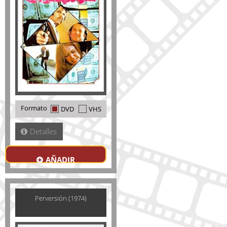
Formato
DVD
VHS
Detalles
AÑADIR
Perversión (1974)