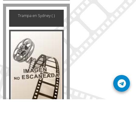
Trampa en Sydney ( )
Formato
DVD
VHS
Detalles