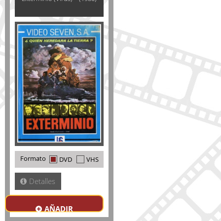
Formato
DVD
VHS
Detalles
AÑADIR