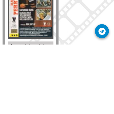
Formato
DVD
VHS
Detalles
AÑADIR
SÚSCRIBETE A NUESTRO BOLETÍN
Mantente informado sobre las últimas nosvedades