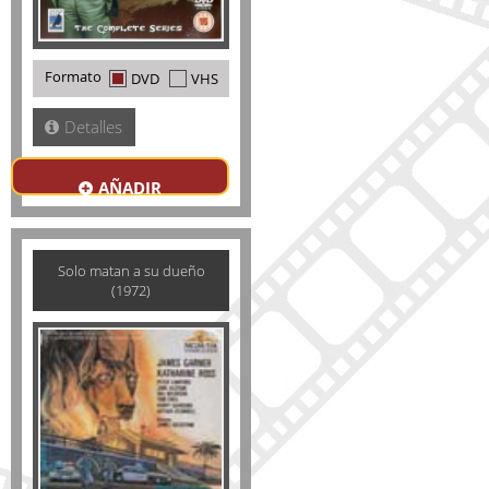
Formato
DVD
VHS
Detalles
AÑADIR
Solo matan a su dueño
(1972)