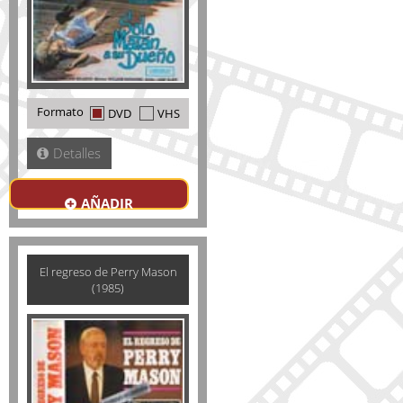
Formato
DVD
VHS
Detalles
AÑADIR
El regreso de Perry Mason
(1985)