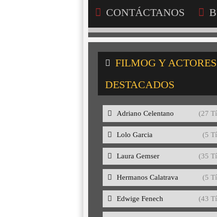
CONTÁCTANOS
B
FILMOG Y ACTORES
DESTACADOS
Adriano Celentano
(27 Tí
Lolo Garcia
(5 Tí
Laura Gemser
(35 Tí
Hermanos Calatrava
(5 Tí
Edwige Fenech
(43 Tí