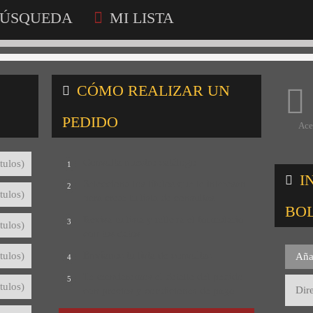
ÚSQUEDA
MI LISTA
CÓMO REALIZAR UN
PEDIDO
Ace
Consulta nuestro catálogo
tulos)
1
I
Selecciona los títulos que te interesan
2
tulos)
para crear tu lista de consultas
BO
Revisa tu lista y rellena el formulario
3
tulos)
con tus datos
Envíanos tu lista de consultas
tulos)
Aña
4
Te mandaremos el detalle del pedido
5
tulos)
con precios y condiciones de pago