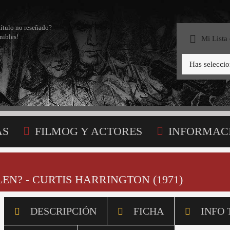
título no reseñado?
nibles!
Mi Lista
Has selecci
AS
FILMOG Y ACTORES
INFORMAC
STA
LEN? - CURTIS HARRINGTON (1971)
DESCRIPCIÓN
FICHA
INFO 