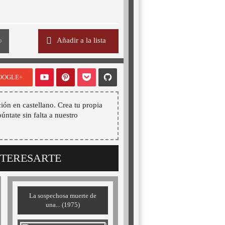
o
Añadir a la lista
OOGLE+
ión en castellano. Crea tu propia
púntate sin falta a nuestro
NTERESARTE
La sospechosa muerte de
una... (1975)