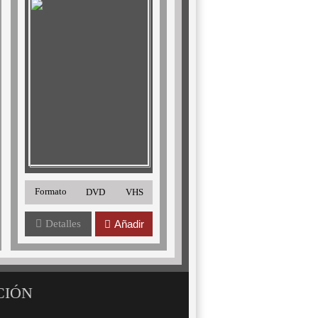
Formato
DVD
VHS
Detalles
Añadir
CIÓN