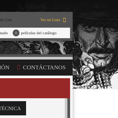
 de Cine
Ver mi Lista
onado
películas del catálogo
0
IÓN
CONTÁCTANOS
TÉCNICA