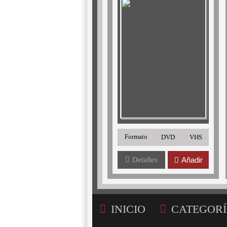
Formato
DVD
VHS
Detalles
Añadir
INICIO
CATEGORÍ