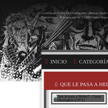
Localiza películas Descatalogadas. ¿Buscas algún 
Contáctanos -Tenemos más de 25.000 títulos dispo
INICIO
CATEGORÍ
BÚSQUEDA
MI LI
QUE LE PASA A HE