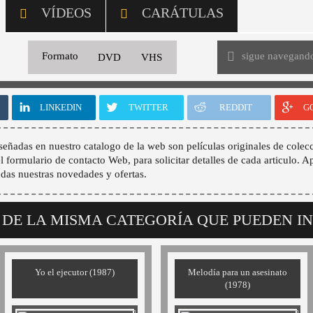
VÍDEOS
CARÁTULAS
sigue navegand
Formato
DVD
VHS
LINKEDIN
TWITTER
REDDIT
G
señadas en nuestro catalogo de la web son películas originales de colecc
 el formulario de contacto Web, para solicitar detalles de cada articulo. A
odas nuestras novedades y ofertas.
 DE LA MISMA CATEGORÍA QUE PUEDEN I
Yo el ejecutor (1987)
Melodía para un asesinato
(1978)