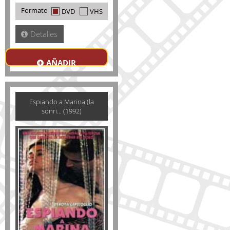
Formato
DVD
VHS
Detalles
AÑADIR
Espiando a Marina (la
sonri... (1992)