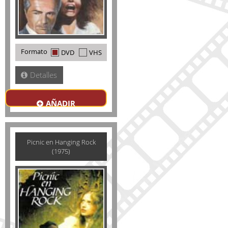
Formato
DVD
VHS
Detalles
AÑADIR
Picnic en Hanging Rock
(1975)