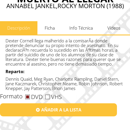
ANNABEL JANKEL,ROCKY MORTON (1988)
Descripción
Ficha
Info Técnica
Vídeos
Dexter Cornell llega malherido a la comisarÃ­a donde
pretende denunciar su propio intento de asesinato. En su
declaraciÃ³n recuerda lo sucedido en las Ãºltimas horas, a
partir del suicidio de uno de los alumnos de su clase de
literatura. Dexter tiene buenas razones para querer que se
encuentre al asesino, pero no tiene demasiado tiempo.
Reparto:
Dennis Quaid, Meg Ryan, Charlotte Rampling, Daniel Stern,
Jane Kaczmarek, Christopher Neame, Robin Johnson, Robert
Knepper, Jay Patterson, Brion James
Formato
DVD
VHS
AÑADIR A LA LISTA