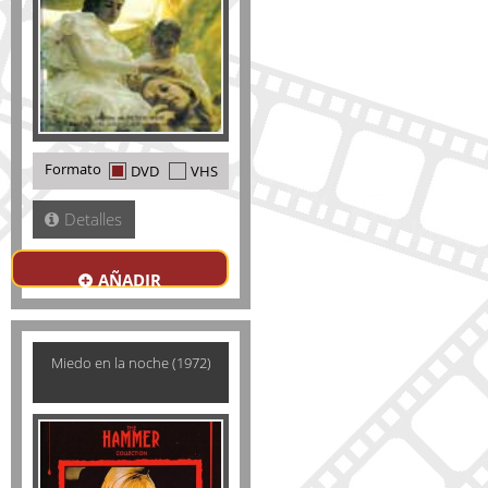
Formato
DVD
VHS
Detalles
AÑADIR
Miedo en la noche (1972)