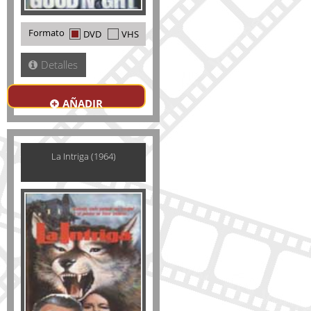
Formato
DVD
VHS
Detalles
AÑADIR
La Intriga (1964)