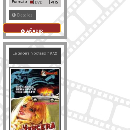
Formato
DVD
VHS
Detalles
AÑADIR
La tercera hipotesis (1972)