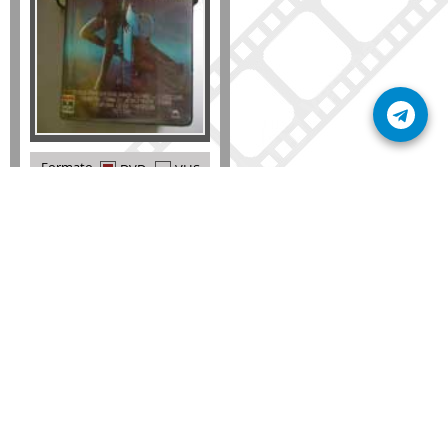
Formato
DVD
VHS
Detalles
AÑADIR
SÚSCRIBETE A NUESTRO BOLETÍN
Mantente informado sobre las últimas nosvedades