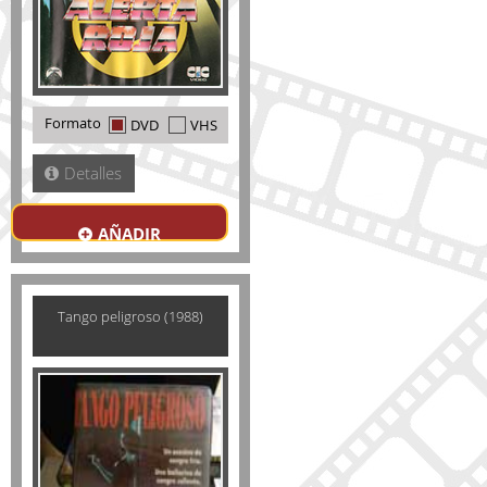
Formato
DVD
VHS
Detalles
AÑADIR
Tango peligroso (1988)