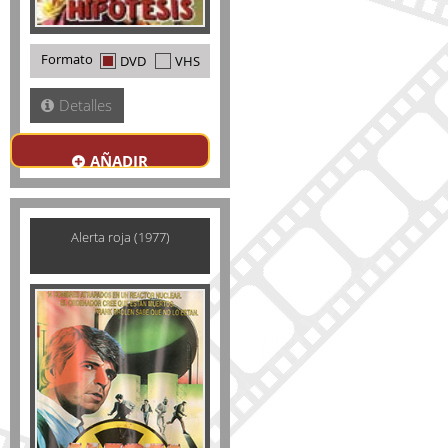
Formato
DVD
VHS
Detalles
AÑADIR
Alerta roja (1977)