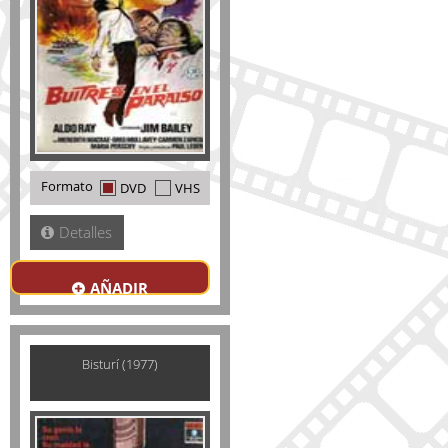
Formato
DVD
VHS
Detalles
AÑADIR
Bisturí (1977)