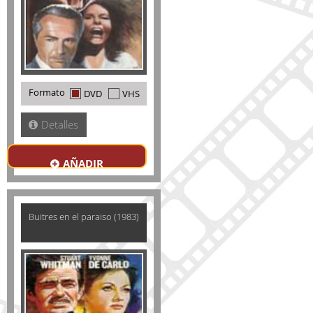
Formato
DVD
VHS
Detalles
AÑADIR
Buitres en el paraiso (1983)