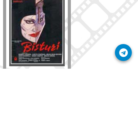
Formato
DVD
VHS
Detalles
AÑADIR