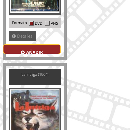
Formato
DVD
VHS
Detalles
AÑADIR
La Intriga (1964)