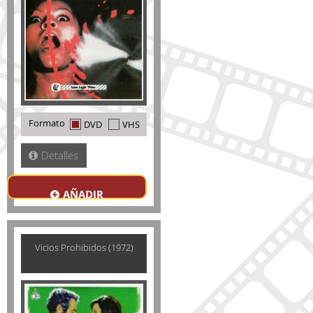
Formato
DVD
VHS
Detalles
AÑADIR
Vicios Prohibidos (1972)