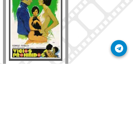
Formato
DVD
VHS
Detalles
AÑADIR