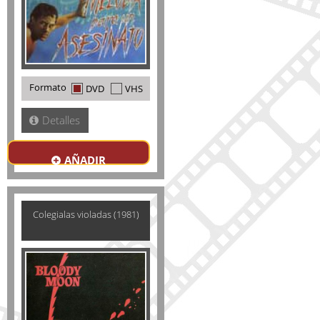
Formato
DVD
VHS
Detalles
AÑADIR
Colegialas violadas (1981)