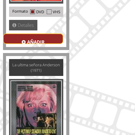
Formato
DVD
VHS
Detalles
AÑADIR
La ultima señora Anderson
(1971)