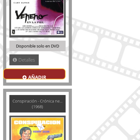
Disponible solo en DVD
Detalles
AÑADIR
Conspiración - Crónica ne...
(1968)