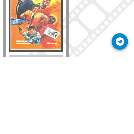
Formato
DVD
VHS
Detalles
AÑADIR
SÚSCRIBETE A NUESTRO BOLETÍN