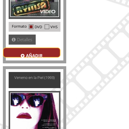
Formato
DVD
VHS
Detalles
AÑADIR
Veneno en la Piel (1993)