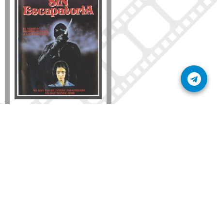
Formato
DVD
VHS
Detalles
AÑADIR