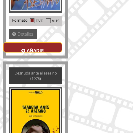
Formato
DVD
VHS
Detalles
AÑADIR
Desnuda ante el asesino
(1975)