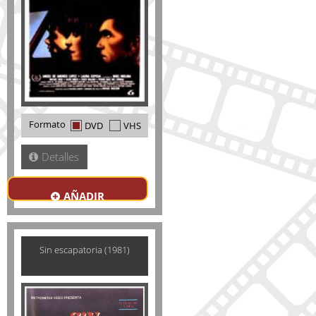
Formato
DVD
VHS
Detalles
AÑADIR
Sin escapatoria (1981)