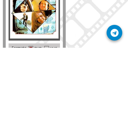
Formato
DVD
VHS
Detalles
AÑADIR
SÚSCRIBETE A NUESTRO BOLETÍN
Mantente informado sobre las últimas nosvedades