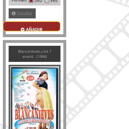
Formato
DVD
VHS
Detalles
AÑADIR
Blancanieves y los 7
enanit... (1996)