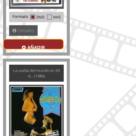
Formato
DVD
VHS
Detalles
AÑADIR
La vuelta del mundo en 69
d... (1986)