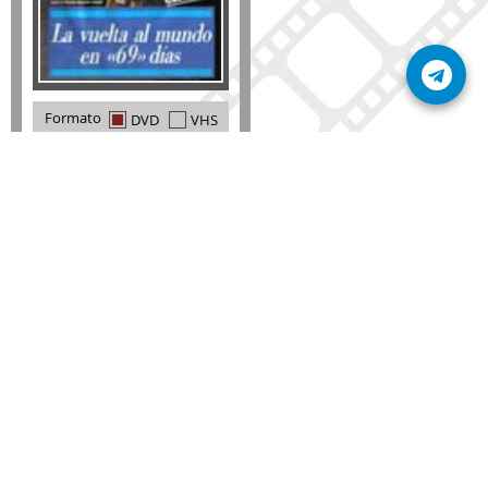
Formato
DVD
VHS
Detalles
AÑADIR
SÚSCRIBETE A NUESTRO BOLETÍN
Mantente informado sobre las últimas nosvedades
de nuestra web.