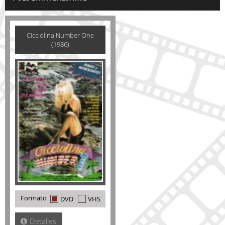
Cicciolina Number One
(1986)
Formato
DVD
VHS
Detalles