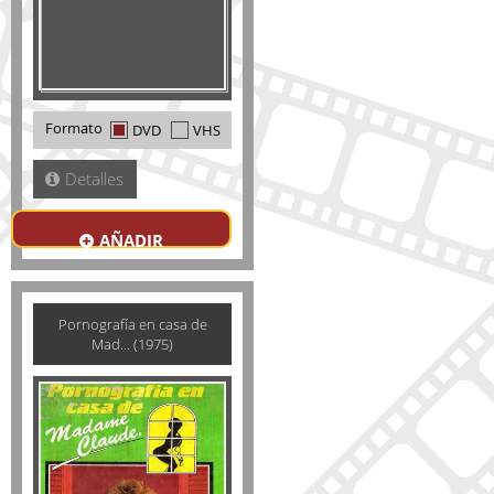
Formato
DVD
VHS
Detalles
AÑADIR
Pornografía en casa de
Mad... (1975)