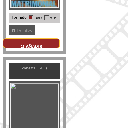
Formato
DVD
VHS
Detalles
AÑADIR
Vanessa (1977)