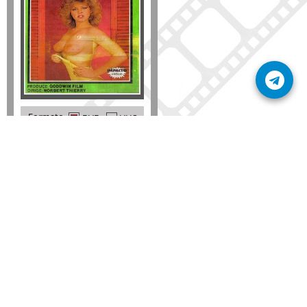
Formato
DVD
VHS
Detalles
AÑADIR
SÚSCRIBETE A NUESTRO BOLETÍN
Mantente informado sobre las últimas nosvedades