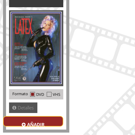
Formato
DVD
VHS
Detalles
AÑADIR