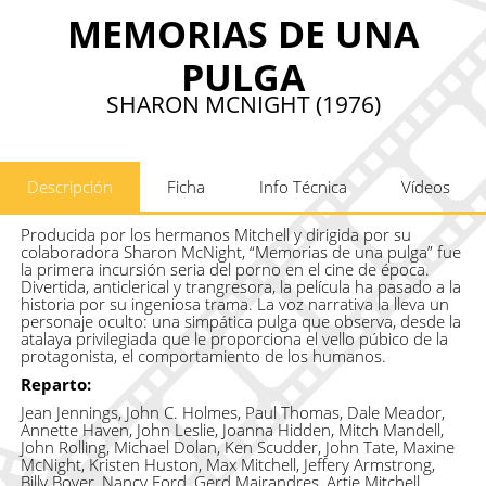
MEMORIAS DE UNA
PULGA
SHARON MCNIGHT (1976)
Descripción
Ficha
Info Técnica
Vídeos
Producida por los hermanos Mitchell y dirigida por su
colaboradora Sharon McNight, “Memorias de una pulga” fue
la primera incursión seria del porno en el cine de época.
Divertida, anticlerical y trangresora, la película ha pasado a la
historia por su ingeniosa trama. La voz narrativa la lleva un
personaje oculto: una simpática pulga que observa, desde la
atalaya privilegiada que le proporciona el vello púbico de la
protagonista, el comportamiento de los humanos.
Reparto:
Jean Jennings, John C. Holmes, Paul Thomas, Dale Meador,
Annette Haven, John Leslie, Joanna Hidden, Mitch Mandell,
John Rolling, Michael Dolan, Ken Scudder, John Tate, Maxine
McNight, Kristen Huston, Max Mitchell, Jeffery Armstrong,
Billy Boyer, Nancy Ford, Gerd Mairandres, Artie Mitchell,