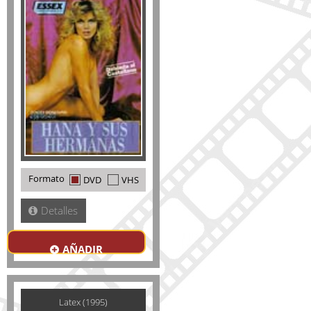
Formato
DVD
VHS
Detalles
AÑADIR
Latex (1995)