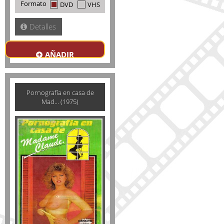
Formato
DVD
VHS
Detalles
AÑADIR
Pornografía en casa de
Mad... (1975)