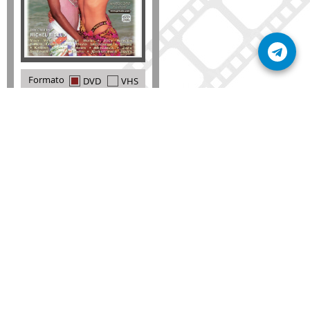
Formato
DVD
VHS
Detalles
AÑADIR
SÚSCRIBETE A NUESTRO BOLETÍN
Mantente informado sobre las últimas nosvedades
de nuestra web.