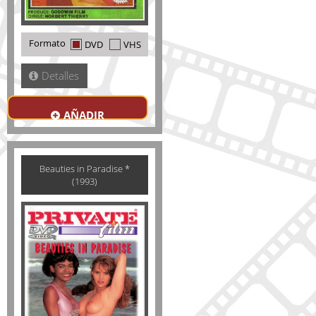
Formato
DVD
VHS
Detalles
AÑADIR
Beauties in Paradise *
(1993)