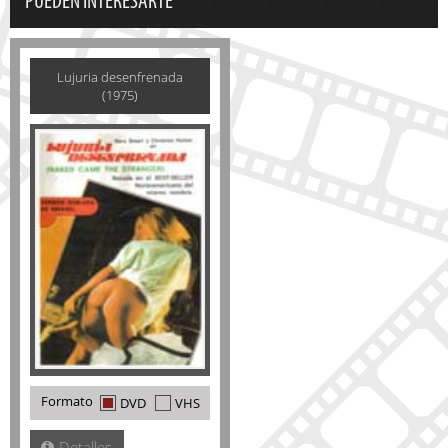
PUEDEN INTERESARTE
Lujuria desenfrenada
(1975)
Formato
DVD
VHS
Detalles