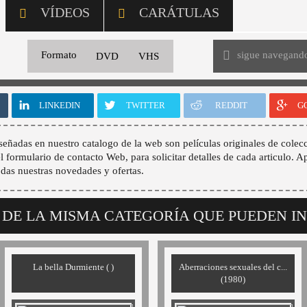
VÍDEOS
CARÁTULAS
sigue navegand
Formato
DVD
VHS
LINKEDIN
TWITTER
REDDIT
G
señadas en nuestro catalogo de la web son películas originales de colecc
 el formulario de contacto Web, para solicitar detalles de cada articulo. A
odas nuestras novedades y ofertas.
 DE LA MISMA CATEGORÍA QUE PUEDEN I
La bella Durmiente ( )
Aberraciones sexuales del c...
(1980)