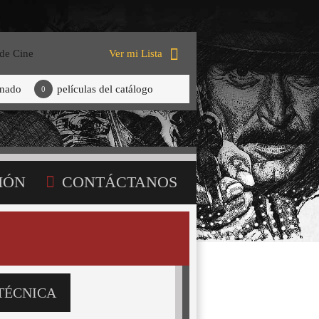
 de Cine
Ver mi Lista
onado
películas del catálogo
0
IÓN
CONTÁCTANOS
TÉCNICA