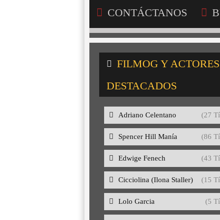
CONTÁCTANOS
B
FILMOG Y ACTORES
DESTACADOS
Adriano Celentano
(27 Tí
Spencer Hill Manía
(86 Tí
Edwige Fenech
(43 Tí
Cicciolina (Ilona Staller)
(15 Tí
Lolo Garcia
(5 Tí