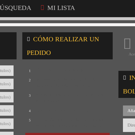
ÚSQUEDA
MI LISTA
CÓMO REALIZAR UN
PEDIDO
Ace
Consulta nuestro catálogo
tulos)
1
I
Selecciona los títulos que te interesan
2
tulos)
para crear tu lista de consultas
BO
Revisa tu lista y rellena el formulario
3
tulos)
con tus datos
Envíanos tu lista de consultas
tulos)
Aña
4
Te mandaremos el detalle del pedido
5
tulos)
con precios y condiciones de pago