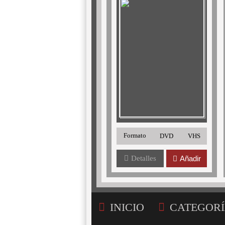
Formato
DVD
VHS
Detalles
Añadir
INICIO
CATEGORÍ