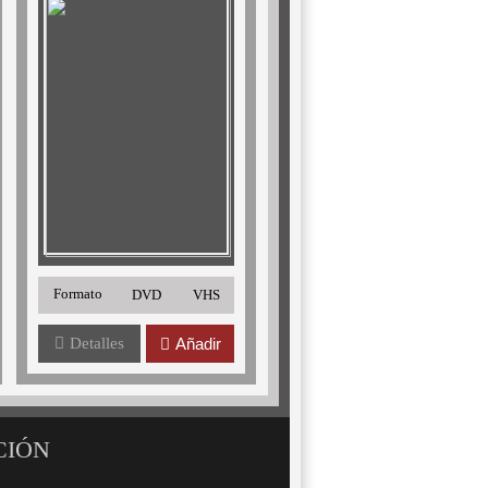
Formato
DVD
VHS
Detalles
Añadir
CIÓN