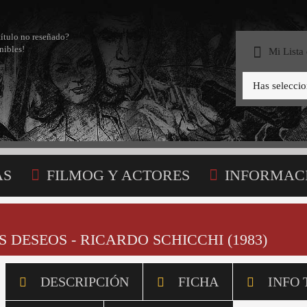
título no reseñado?
nibles!
Mi Lista
Has selecci
AS
FILMOG Y ACTORES
INFORMAC
STA
 DESEOS - RICARDO SCHICCHI (1983)
DESCRIPCIÓN
FICHA
INFO 