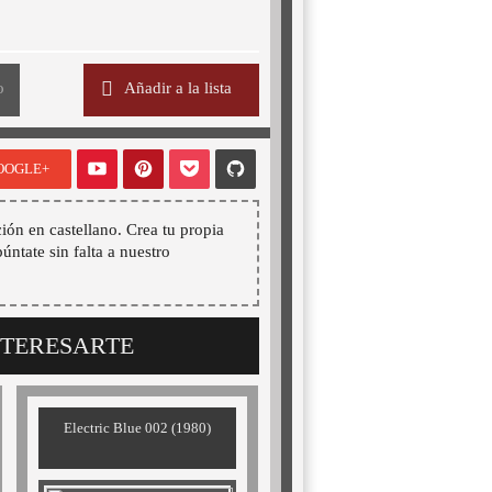
o
Añadir a la lista
OOGLE+
ión en castellano. Crea tu propia
púntate sin falta a nuestro
NTERESARTE
Electric Blue 002 (1980)