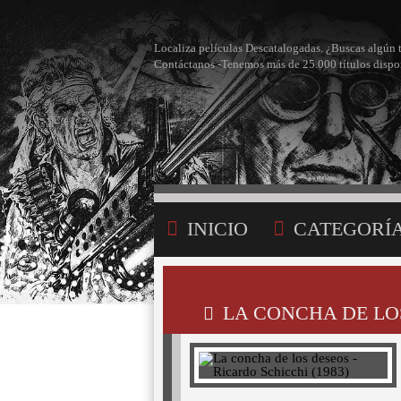
Localiza películas Descatalogadas. ¿Buscas algún 
Contáctanos -Tenemos más de 25.000 títulos dispo
INICIO
CATEGORÍ
BÚSQUEDA
MI LI
LA CONCHA DE LOS