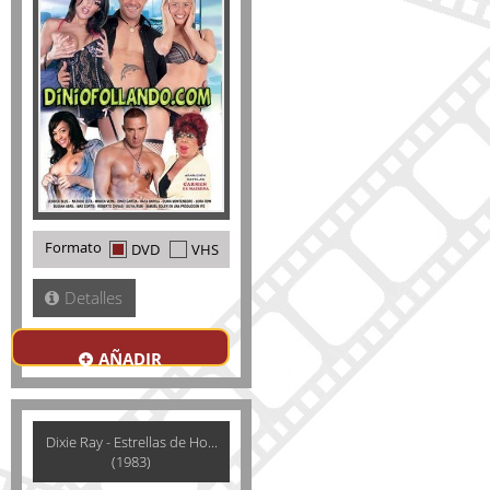
Formato
DVD
VHS
Detalles
AÑADIR
Dixie Ray - Estrellas de Ho...
(1983)