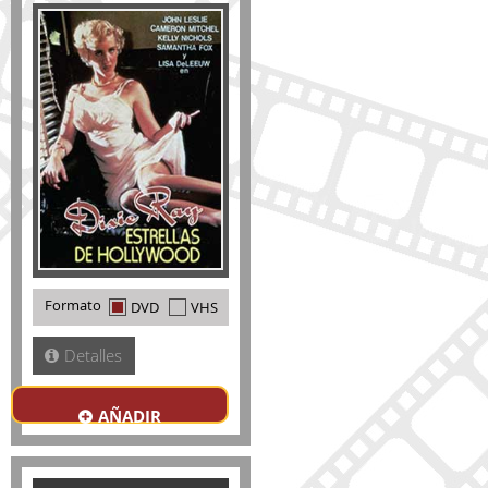
Formato
DVD
VHS
Detalles
AÑADIR