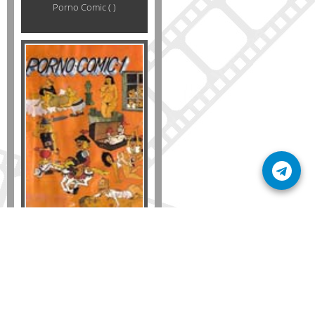
Porno Comic ( )
Formato
DVD
VHS
Detalles
AÑADIR