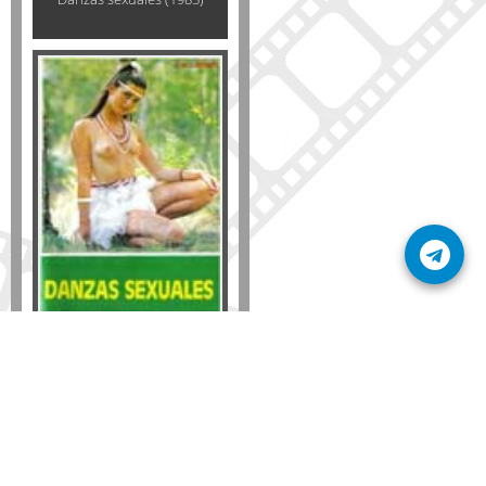
Formato
DVD
VHS
Detalles
AÑADIR