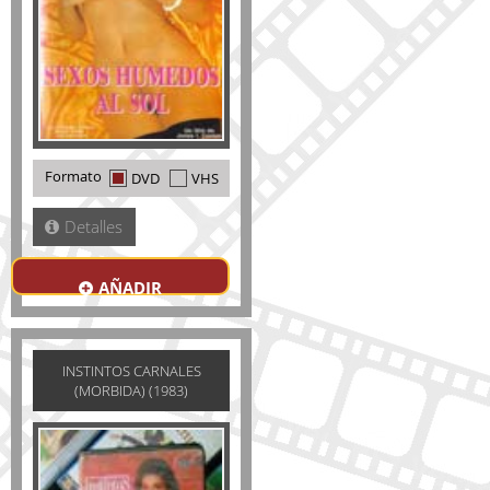
Formato
DVD
VHS
Detalles
AÑADIR
INSTINTOS CARNALES
(MORBIDA) (1983)