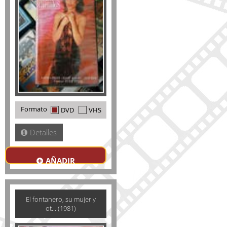
Formato
DVD
VHS
Detalles
AÑADIR
El fontanero, su mujer y
ot... (1981)