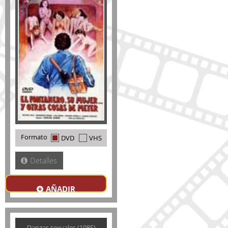
Formato
DVD
VHS
Detalles
AÑADIR
Danzas sexuales (1985)