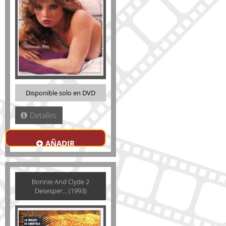
Disponible solo en DVD
Detalles
AÑADIR
Bonnie And Clyde 2
Desesper... (1993)