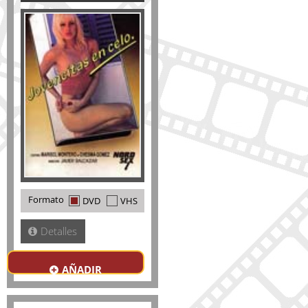
Formato
DVD
VHS
Detalles
AÑADIR