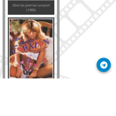
Abre las piernas corazon
(1985)
Formato
DVD
VHS
Detalles
AÑADIR