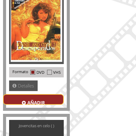
Formato
DVD
VHS
Detalles
AÑADIR
Jovencitas en celo ( )