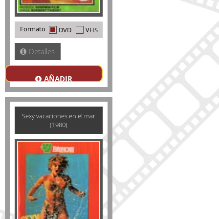
Formato
DVD
VHS
Detalles
AÑADIR
Sexy vacaciones en el mar
(1980)