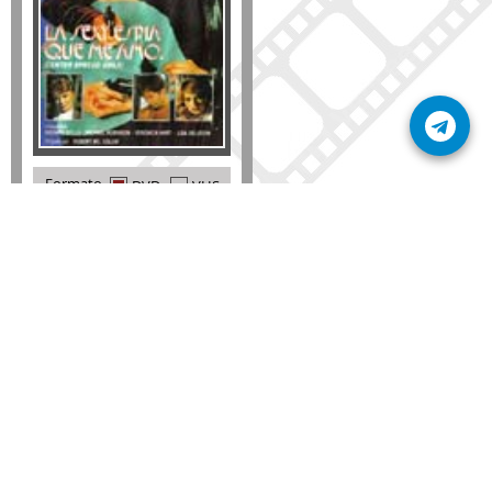
Formato
DVD
VHS
Detalles
AÑADIR
SÚSCRIBETE A NUESTRO BOLETÍN
Mantente informado sobre las últimas nosvedades