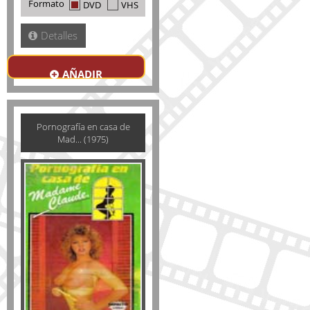
Formato
DVD
VHS
Detalles
AÑADIR
Pornografía en casa de
Mad... (1975)