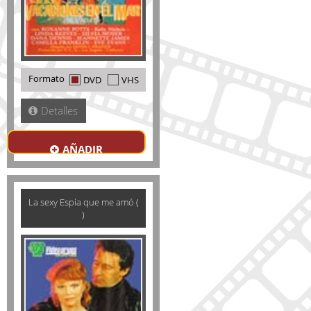
Formato
DVD
VHS
Detalles
AÑADIR
La sexy Espía que me amó (
)