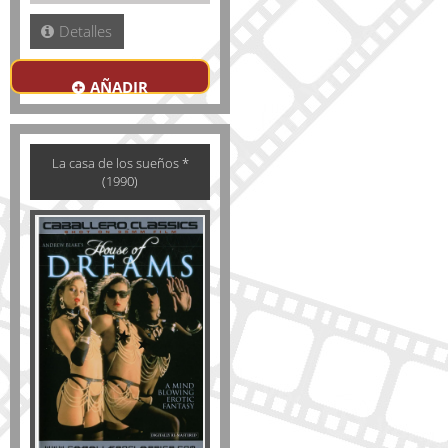
Detalles
AÑADIR
La casa de los sueños *
(1990)