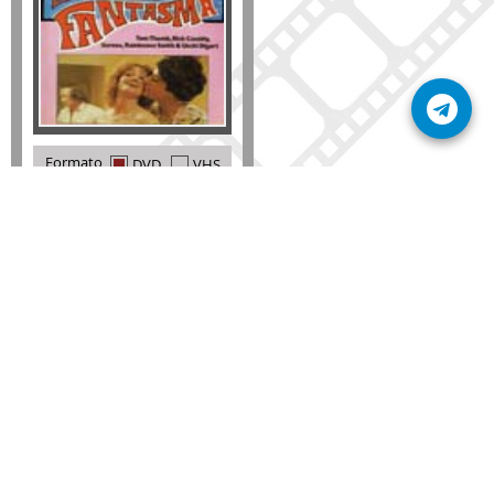
Formato
DVD
VHS
Detalles
AÑADIR
SÚSCRIBETE A NUESTRO BOLETÍN
Mantente informado sobre las últimas nosvedades
de nuestra web.