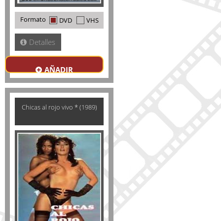
Formato
DVD
VHS
Detalles
AÑADIR
Chicas al rojo vivo * (1989)