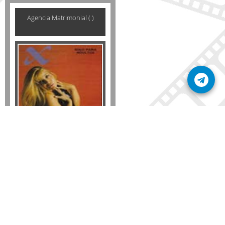
Agencia Matrimonial ( )
Formato
DVD
VHS
Detalles