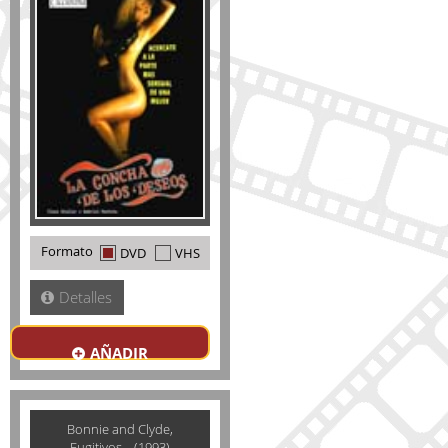
Formato
DVD
VHS
Detalles
AÑADIR
Bonnie and Clyde,
Fugitivos... (1993)