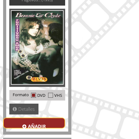
Formato
DVD
VHS
Detalles
AÑADIR