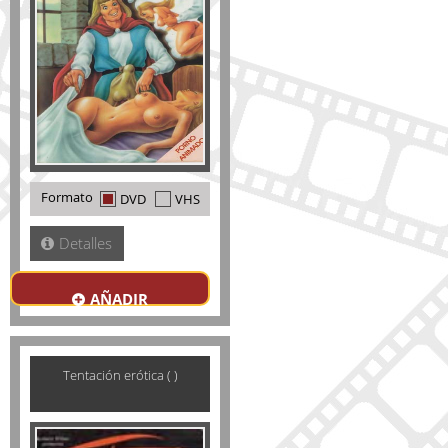
Formato
DVD
VHS
Detalles
AÑADIR
Tentación erótica ( )