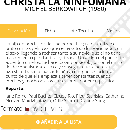
CHRISTA LA NINFOMANA
MICHEL BERKOWITCH (1980)
Descripción
Ficha
Info Técnica
Vídeos
La hija de productor de cine porno. Llega a neurotizarse
tanto con las peliculas, que rechaza todo lo relacionado con
el sexo, llegando a rechazr tanto a su novio, que el no tiene
mas remedio que claudicar y dejarla. Un amigo del padre, de
acuerdo con ellos. Se hace pasar por sexologo, con el unico
fin de conquistar a la chica y conseguir que supere su
aversion. Tras muchas artimañas, consigue seducirla, al
punto de que ella empieza a tener constantes sueños
eroticos y morbosos, los cuales inteta poner en practica.
Reparto:
Jane Rome, Paul Bachet, Claude Rio, Piotr Stanislas, Catherine
Alcover, Max Montavon, Odile Schmitt, Claude Song
Formato
DVD
VHS
AÑADIR A LA LISTA