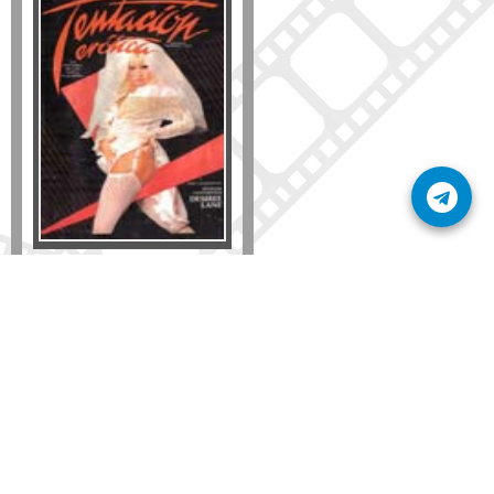
Formato
DVD
VHS
Detalles
AÑADIR