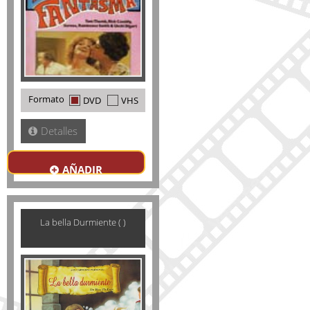
Formato
DVD
VHS
Detalles
AÑADIR
La bella Durmiente ( )