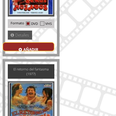
Formato
DVD
VHS
Detalles
AÑADIR
El retorno del fantasma
(1977)