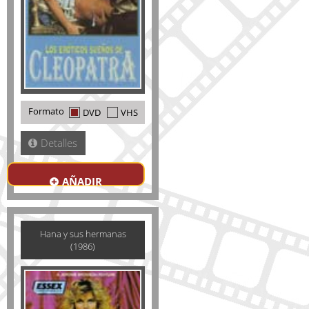
Formato
DVD
VHS
Detalles
AÑADIR
Hana y sus hermanas
(1986)