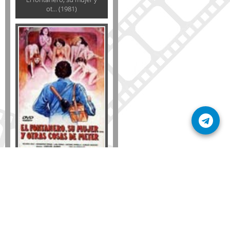
ot... (1981)
Formato
DVD
VHS
Detalles
AÑADIR