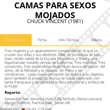
CAMAS PARA SEXOS
MOJADOS
CHUCK VINCENT (1981)
Descripción
Ficha
Info Técnica
Vídeos
Tres mujeres y un apartamento compartido en el que se
cruzan sus vidas y sus destinos. Billie, ex prostituta de lujo…,
Joan, recién salida de la Escuela Dramática, y Sherry, una
espectacular modelo venida de California. Tres mundos. Tres
corazones, Tres espléndidas mujeres en busca del placer, del
amor, de la felicidad y la riqueza. Sin freno y sin
condiciones… cada nueva sensación las acerca a su objetivo,
pero también al precipicio. Nunca se había explorado con
tanta franqueza y sensibilidad la fibra emocional y erótica de
la mujer.
Reparto:
Samantha Fox, Veronica Hart, Kelly Nichols, Gloria Leonard,
Margo DuMont, Patricia Dale , Jamie Gill
Formato
DVD
VHS