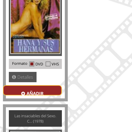
Formato
DVD
VHS
Detalles
AÑADIR
Las insaciables del Sexo.
C... (1978)