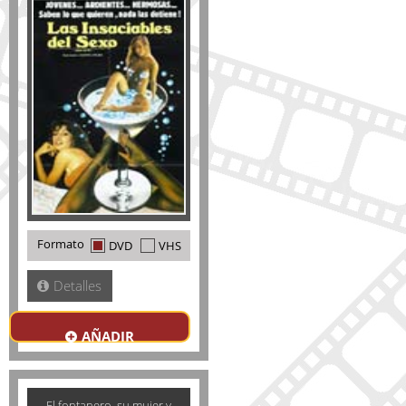
Formato
DVD
VHS
Detalles
AÑADIR
El fontanero, su mujer y