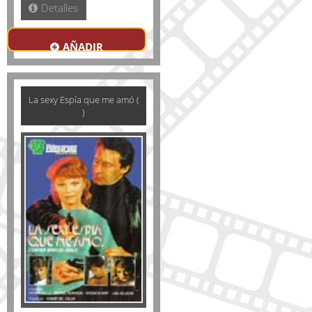
Detalles
AÑADIR
La sexy Espía que me amó (
)