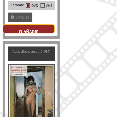
Formato
DVD
VHS
Detalles
AÑADIR
Apocalipsis sexual (1982)