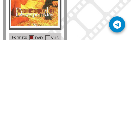
Formato
DVD
VHS
Detalles
AÑADIR
SÚSCRIBETE A NUESTRO BOLETÍN
Mantente informado sobre las últimas nosvedades
de nuestra web.