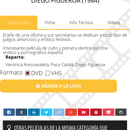
DIEGO FIGUEROA (1984)
Descripción
Ficha
Info Técnica
Vídeos
El jefe de una oficina y sus secretarias se dedican a todo tipo de
juegos amorosos y erótico festivos.
Interesante película de culto y pionera dentro del cine
erótico y
pornográfico español.
Reparto:
Verónica Arecnavaleta, Paco Catalá, Diego Figueroa
Formato
DVD
VHS
AÑADIR A LA LISTA
OTRAS PELÍCULAS DE LA MISMA CATEGORÍA QUE