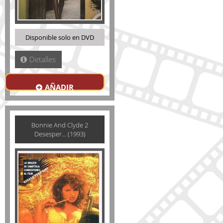
Disponible solo en DVD
Detalles
AÑADIR
Bonnie And Clyde 2
Desesper... (1993)